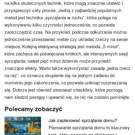
na kilka skutecznych technik, które mogą znacznie ułatwić i
przyspieszyć cały proces. Jedną z najbardziej popularnych
metod jest technika „sprzątania w ruchu”, która polega na
wykonywaniu kilku czynności jednocześnie, co pozwala
zaoszczędzić czas. Na przykład, podczas odkurzania można
jednocześnie przestawiać meble czy układać rzeczy na swoje
miejsce. Kolejną efektywną strategią jest metoda „5 minut”,
która zachęca do poświęcania krótkich, ale intensywnych sesji
sprzątania; nawet pięć minut dziennie może przynieść
znaczące efekty. Warto także wykorzystać zasadę „jedna rzecz
na raz”, co oznacza skupienie się na jednym zadaniu do
momentu jego zakończenia, co pozwala uniknąć rozpraszania
się. Dobrze jest również stosować checklisty, które pomogą
nam śledzić postępy i upewnić się, że nic nie zostało pominięte.
Polecamy zobaczyć
Jak zaplanować sprzątanie domu?
Planowanie sprzątania domu to kluczowy
krok, który pozwala na efektywne i