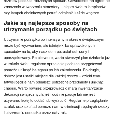
rozmów podczas rodzinnych spotkań. Oświetlenie ma ogromne
znaczenie w tworzeniu atmosfery – ciepłe światło lampionów
czy lampek choinkowych potrafi odmienić każde wnętrze.
Jakie są najlepsze sposoby na
utrzymanie porządku po świętach
Utrzymanie porządku po intensywnym okresie świątecznym
może być wyzwaniem, ale istnieje kilka sprawdzonych
sposobów na to, aby nasz dom pozostał schludny i
uporządkowany. Po pierwsze, warto stworzyć plan działania już
w trakcie świąt; regularne sprzątanie podczas przygotowań
pomoże uniknąć bałaganu po ich zakończeniu. Po drugie,
dobrze jest ustalić miejsce dla każdej rzeczy – dzięki temu
łatwiej będzie nam odnaleźć potrzebne przedmioty i uniknąć
chaosu. Warto również przeprowadzić małą inwentaryzację
dekoracji świątecznych; jeśli coś nie pasuje lub nie jest
używane, lepiej to oddać lub wyrzucić. Regularne przeglądanie
szafek oraz szuflad pomoże nam w eliminacji zbędnych rzeczy
i utrzymaniu porządku przez cały rok.