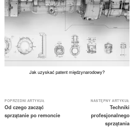
Jak uzyskać patent międzynarodowy?
Nawigacja
POPRZEDNI ARTYKUŁ
NASTĘPNY ARTYKUŁ
Od czego zacząć
Techniki
wpisu
sprzątanie po remoncie
profesjonalnego
sprzątania