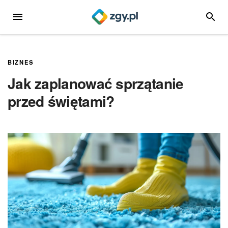
Przejdź
MENU
SZUKA
do
treści
BIZNES
Jak zaplanować sprzątanie
przed świętami?