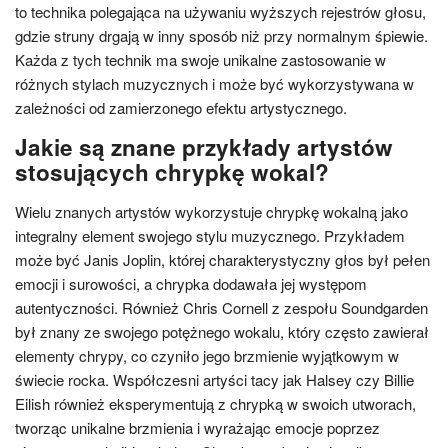
to technika polegająca na używaniu wyższych rejestrów głosu,
gdzie struny drgają w inny sposób niż przy normalnym śpiewie.
Każda z tych technik ma swoje unikalne zastosowanie w
różnych stylach muzycznych i może być wykorzystywana w
zależności od zamierzonego efektu artystycznego.
Jakie są znane przykłady artystów
stosujących chrypkę wokal?
Wielu znanych artystów wykorzystuje chrypkę wokalną jako
integralny element swojego stylu muzycznego. Przykładem
może być Janis Joplin, której charakterystyczny głos był pełen
emocji i surowości, a chrypka dodawała jej występom
autentyczności. Również Chris Cornell z zespołu Soundgarden
był znany ze swojego potężnego wokalu, który często zawierał
elementy chrypy, co czyniło jego brzmienie wyjątkowym w
świecie rocka. Współczesni artyści tacy jak Halsey czy Billie
Eilish również eksperymentują z chrypką w swoich utworach,
tworząc unikalne brzmienia i wyrażając emocje poprzez