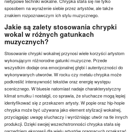
nietypowe techniki wokalne. Chrypka stała się nie tylko
sposobem na wyrażenie siebie przez artystów, ale także
znakiem rozpoznawczym ich stylu muzycznego.
Jakie są zalety stosowania chrypki
wokal w różnych gatunkach
muzycznych?
Stosowanie chrypki wokalnej przynosi wiele korzyści artystom
wykonującym różnorodne gatunki muzyczne. Przede
wszystkim dodaje ona emocjonalnej głębi i autentyczności do
wykonywanych utworów. W rocku czy metalu chrypka może
podkreślić intensywność tekstów oraz energię występu
scenicznego. W bluesie natomiast nadaje charakterystyczny
klimat smutku i nostalgii, co sprawia, że słuchacze mogą lepiej
identyfikować się z przekazem artysty. W popie oraz hip-hopie
chrypka może być używana jako element stylizacji wokalnej,
przyciągając uwagę słuchaczy i wyróżniając utwór na tle innych
produkcji. Dzięki swojej wszechstronności chrypka stała się
narzędziem ekspresji dla wielu artystów pragnących przekazać