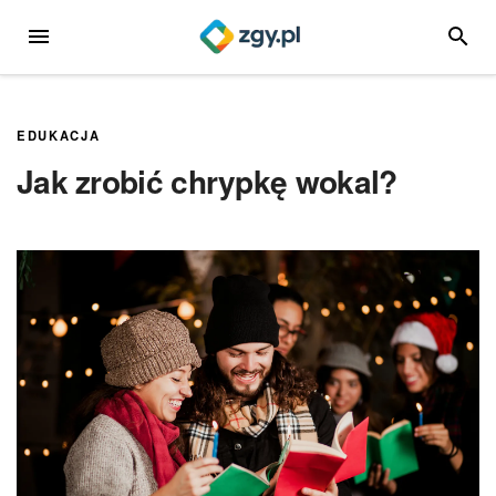
Przejdź
MENU
SZUKA
do
treści
EDUKACJA
Jak zrobić chrypkę wokal?