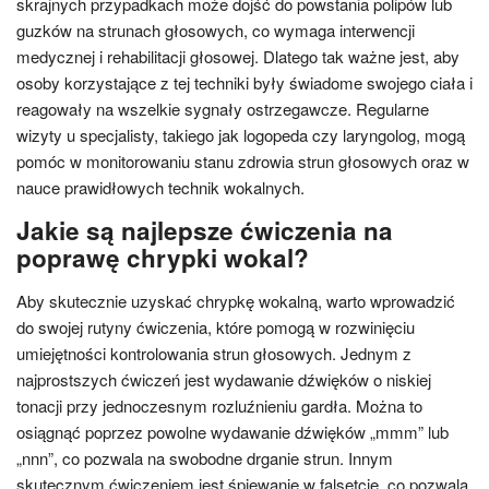
skrajnych przypadkach może dojść do powstania polipów lub
guzków na strunach głosowych, co wymaga interwencji
medycznej i rehabilitacji głosowej. Dlatego tak ważne jest, aby
osoby korzystające z tej techniki były świadome swojego ciała i
reagowały na wszelkie sygnały ostrzegawcze. Regularne
wizyty u specjalisty, takiego jak logopeda czy laryngolog, mogą
pomóc w monitorowaniu stanu zdrowia strun głosowych oraz w
nauce prawidłowych technik wokalnych.
Jakie są najlepsze ćwiczenia na
poprawę chrypki wokal?
Aby skutecznie uzyskać chrypkę wokalną, warto wprowadzić
do swojej rutyny ćwiczenia, które pomogą w rozwinięciu
umiejętności kontrolowania strun głosowych. Jednym z
najprostszych ćwiczeń jest wydawanie dźwięków o niskiej
tonacji przy jednoczesnym rozluźnieniu gardła. Można to
osiągnąć poprzez powolne wydawanie dźwięków „mmm” lub
„nnn”, co pozwala na swobodne drganie strun. Innym
skutecznym ćwiczeniem jest śpiewanie w falsetcie, co pozwala