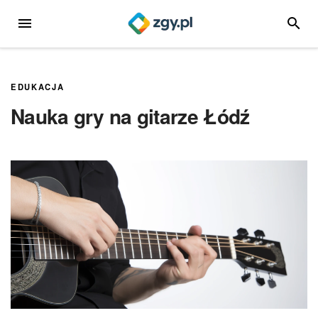
Przejdź
MENU
SZUKA
do
treści
EDUKACJA
Nauka gry na gitarze Łódź