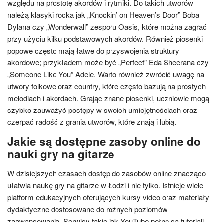
względu na prostotę akordów i rytmiki. Do takich utworów
należą klasyki rocka jak „Knockin’ on Heaven’s Door” Boba
Dylana czy „Wonderwall” zespołu Oasis, które można zagrać
przy użyciu kilku podstawowych akordów. Również piosenki
popowe często mają łatwe do przyswojenia struktury
akordowe; przykładem może być „Perfect” Eda Sheerana czy
„Someone Like You” Adele. Warto również zwrócić uwagę na
utwory folkowe oraz country, które często bazują na prostych
melodiach i akordach. Grając znane piosenki, uczniowie mogą
szybko zauważyć postępy w swoich umiejętnościach oraz
czerpać radość z grania utworów, które znają i lubią.
Jakie są dostępne zasoby online do
nauki gry na gitarze
W dzisiejszych czasach dostęp do zasobów online znacząco
ułatwia naukę gry na gitarze w Łodzi i nie tylko. Istnieje wiele
platform edukacyjnych oferujących kursy video oraz materiały
dydaktyczne dostosowane do różnych poziomów
zaawansowania. Serwisy takie jak YouTube pełne są tutoriali