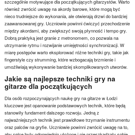
szczególnie motywujące dla początkujących gitarzystów. Warto
również zwrócić uwagę na akordy barowe, które mogą być
nieco trudniejsze do wykonania, ale otwierają drzwi do bardziej
zaawansowanej gry. Uczniowie powinni ćwiczyć przechodzenie
między akordami, aby zwiększyć swoją płynność i tempo gry.
Dobrą praktyką jest granie z metronomem, co pozwala na
utrzymanie rytmu i rozwijanie umiejętności synchronizacji. W
miarę postępów warto eksplorować różne techniki gry, takie jak
fingerstyle czy strumming, które wzbogacają brzmienie i
umożliwiają wykonywanie bardziej skomplikowanych utworów.
Jakie są najlepsze techniki gry na
gitarze dla początkujących
Dla osób rozpoczynających naukę gry na gitarze w Łodzi
kluczowe jest opanowanie podstawowych technik, które będą
stanowiły fundament dalszego rozwoju. Jedną z
najważniejszych technik jest prawidłowe trzymanie instrumentu
oraz palców na gryfie. Uczniowie powinni zwrócić uwagę na to,
aby palce były odpowiednio ułożone i nie przeszkadzały sobie