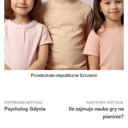
Przedszkole niepubliczne Szczecin
Nawigacja
POPRZEDNI ARTYKUŁ
NASTĘPNY ARTYKUŁ
Psycholog Gdynia
Ile zajmuje nauka gry na
wpisu
pianinie?