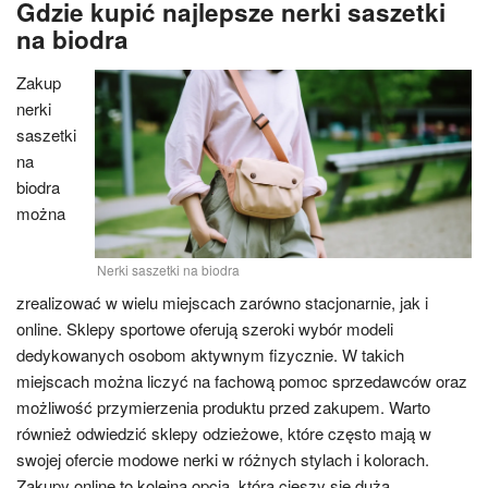
Gdzie kupić najlepsze nerki saszetki
na biodra
Zakup
nerki
saszetki
na
biodra
można
Nerki saszetki na biodra
zrealizować w wielu miejscach zarówno stacjonarnie, jak i
online. Sklepy sportowe oferują szeroki wybór modeli
dedykowanych osobom aktywnym fizycznie. W takich
miejscach można liczyć na fachową pomoc sprzedawców oraz
możliwość przymierzenia produktu przed zakupem. Warto
również odwiedzić sklepy odzieżowe, które często mają w
swojej ofercie modowe nerki w różnych stylach i kolorach.
Zakupy online to kolejna opcja, która cieszy się dużą