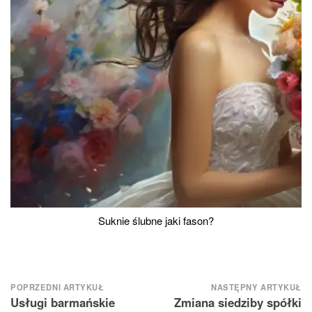
Suknie ślubne jaki fason?
Nawigacja
POPRZEDNI ARTYKUŁ
NASTĘPNY ARTYKUŁ
Usługi barmańskie
Zmiana siedziby spółki
wpisu