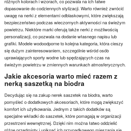
różnych kolorach i wzorach, co pozwala na ich łatwe
dopasowanie do codziennych stylizacji. Warto również zwrócić
uwagę na nerki z elementami odblaskowymi, które zwiększają
bezpieczeństwo podczas wieczornych aktywności na świeżym
powietrzu. Niektóre marki oferują także nerki z możliwością
personalizacji, co pozwala na dodanie własnego napisu lub
grafiki. Modele wodoodporne to kolejna kategoria, która cieszy
się dużym zainteresowaniem, szczególnie wśród osób
uprawiających sporty wodne lub spędzających czas na
świeżym powietrzu w zmiennych warunkach atmosferycznych.
Jakie akcesoria warto mieć razem z
nerką saszetką na biodra
Decydując się na zakup nerek saszetek na biodra, warto
pomyśleć o dodatkowych akcesoriach, które mogą zwiększyć
komfort ich użytkowania. Jednym z takich dodatków są
specjalne wkładki do saszetek, które pomagają w organizacji
przestrzeni wewnętrznej. Dzięki nim można łatwo oddzielić
różne przedmioty i uniknąć ich przypadkowego mieszania się.