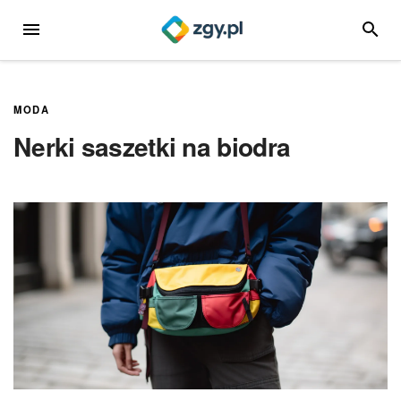
Przejdź
MENU
SZUKA
do
treści
MODA
Nerki saszetki na biodra