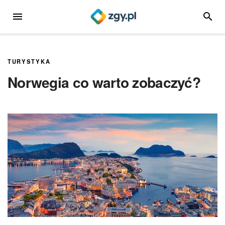
Przejdź
MENU
SZUKA
do
treści
TURYSTYKA
Norwegia co warto zobaczyć?