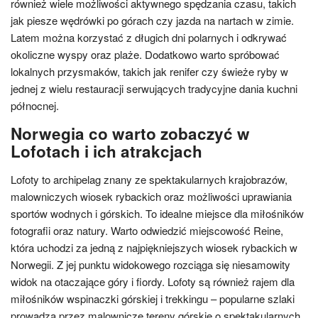
również wiele możliwości aktywnego spędzania czasu, takich
jak piesze wędrówki po górach czy jazda na nartach w zimie.
Latem można korzystać z długich dni polarnych i odkrywać
okoliczne wyspy oraz plaże. Dodatkowo warto spróbować
lokalnych przysmaków, takich jak renifer czy świeże ryby w
jednej z wielu restauracji serwujących tradycyjne dania kuchni
północnej.
Norwegia co warto zobaczyć w
Lofotach i ich atrakcjach
Lofoty to archipelag znany ze spektakularnych krajobrazów,
malowniczych wiosek rybackich oraz możliwości uprawiania
sportów wodnych i górskich. To idealne miejsce dla miłośników
fotografii oraz natury. Warto odwiedzić miejscowość Reine,
która uchodzi za jedną z najpiękniejszych wiosek rybackich w
Norwegii. Z jej punktu widokowego rozciąga się niesamowity
widok na otaczające góry i fiordy. Lofoty są również rajem dla
miłośników wspinaczki górskiej i trekkingu – popularne szlaki
prowadzą przez malownicze tereny górskie o spektakularnych