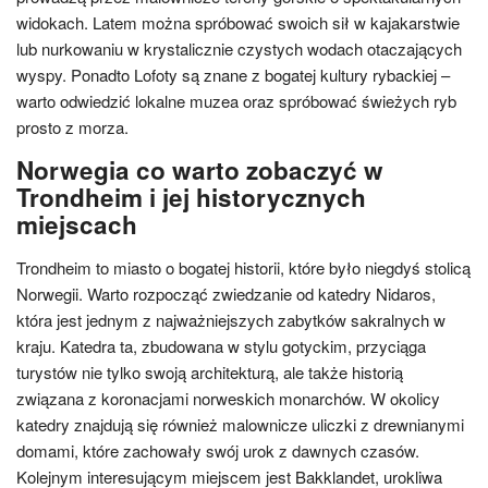
widokach. Latem można spróbować swoich sił w kajakarstwie
lub nurkowaniu w krystalicznie czystych wodach otaczających
wyspy. Ponadto Lofoty są znane z bogatej kultury rybackiej –
warto odwiedzić lokalne muzea oraz spróbować świeżych ryb
prosto z morza.
Norwegia co warto zobaczyć w
Trondheim i jej historycznych
miejscach
Trondheim to miasto o bogatej historii, które było niegdyś stolicą
Norwegii. Warto rozpocząć zwiedzanie od katedry Nidaros,
która jest jednym z najważniejszych zabytków sakralnych w
kraju. Katedra ta, zbudowana w stylu gotyckim, przyciąga
turystów nie tylko swoją architekturą, ale także historią
związana z koronacjami norweskich monarchów. W okolicy
katedry znajdują się również malownicze uliczki z drewnianymi
domami, które zachowały swój urok z dawnych czasów.
Kolejnym interesującym miejscem jest Bakklandet, urokliwa