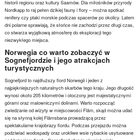
historii regionu oraz kultury Saamów. Dla miłośników przyrody
Nordkapp to raj pełen dzikiej fauny i flory – można spotkać
renifery czy ptaki morskie podczas spacerów po okolicy. Latem
dni polarne sprawiają, że słońce nie zachodzi przez długi czas,
co stwarza wyjątkową atmosferę do eksploracji tego
niezwykłego miejsca.
Norwegia co warto zobaczyć w
Sognefjordzie i jego atrakcjach
turystycznych
Sognefjord to najdłuższy fiord Norwegii i jeden z
najpiękniejszych naturalnych skarbów tego kraju. Jego długość
wynosi około 205 kilometrów i otoczony jest majestatycznymi
górami oraz malowniczymi dolinami. Warto rozpocząć
zwiedzanie od wizyty w miejscowości Flåm, skąd można udać
się na słynną kolej Flåmsbana prowadzącą przez
spektakularne krajobrazy fiordu. Podczas przejazdu można
podziwiać wodospady oraz urokliwe wsie rybackie usytuowane