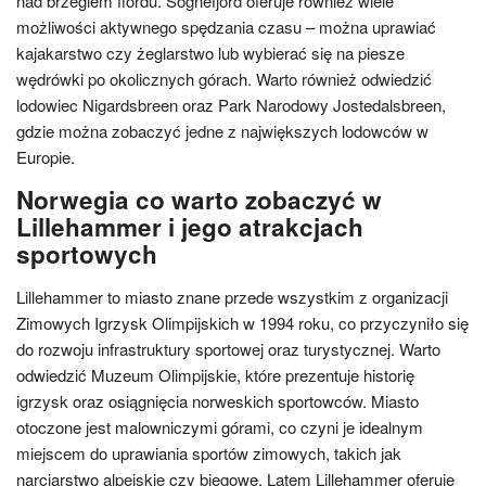
nad brzegiem fiordu. Sognefjord oferuje również wiele
możliwości aktywnego spędzania czasu – można uprawiać
kajakarstwo czy żeglarstwo lub wybierać się na piesze
wędrówki po okolicznych górach. Warto również odwiedzić
lodowiec Nigardsbreen oraz Park Narodowy Jostedalsbreen,
gdzie można zobaczyć jedne z największych lodowców w
Europie.
Norwegia co warto zobaczyć w
Lillehammer i jego atrakcjach
sportowych
Lillehammer to miasto znane przede wszystkim z organizacji
Zimowych Igrzysk Olimpijskich w 1994 roku, co przyczyniło się
do rozwoju infrastruktury sportowej oraz turystycznej. Warto
odwiedzić Muzeum Olimpijskie, które prezentuje historię
igrzysk oraz osiągnięcia norweskich sportowców. Miasto
otoczone jest malowniczymi górami, co czyni je idealnym
miejscem do uprawiania sportów zimowych, takich jak
narciarstwo alpejskie czy biegowe. Latem Lillehammer oferuje