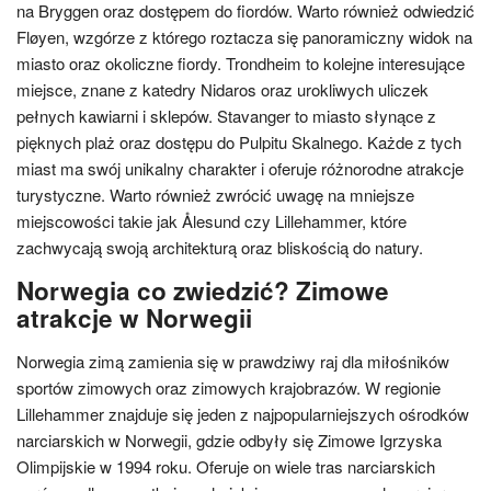
na Bryggen oraz dostępem do fiordów. Warto również odwiedzić
Fløyen, wzgórze z którego roztacza się panoramiczny widok na
miasto oraz okoliczne fiordy. Trondheim to kolejne interesujące
miejsce, znane z katedry Nidaros oraz urokliwych uliczek
pełnych kawiarni i sklepów. Stavanger to miasto słynące z
pięknych plaż oraz dostępu do Pulpitu Skalnego. Każde z tych
miast ma swój unikalny charakter i oferuje różnorodne atrakcje
turystyczne. Warto również zwrócić uwagę na mniejsze
miejscowości takie jak Ålesund czy Lillehammer, które
zachwycają swoją architekturą oraz bliskością do natury.
Norwegia co zwiedzić? Zimowe
atrakcje w Norwegii
Norwegia zimą zamienia się w prawdziwy raj dla miłośników
sportów zimowych oraz zimowych krajobrazów. W regionie
Lillehammer znajduje się jeden z najpopularniejszych ośrodków
narciarskich w Norwegii, gdzie odbyły się Zimowe Igrzyska
Olimpijskie w 1994 roku. Oferuje on wiele tras narciarskich