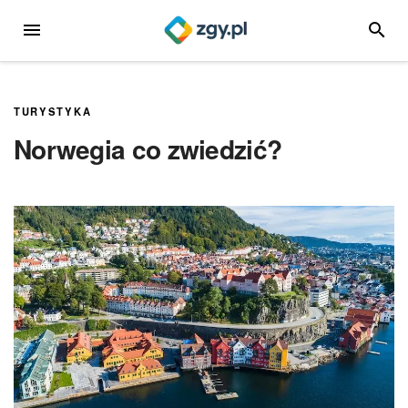
Przejdź
MENU
SZUKA
do
treści
TURYSTYKA
Norwegia co zwiedzić?