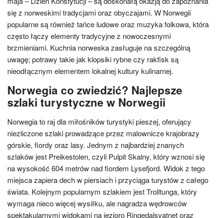
maja – Dzień Konstytucji – są doskonałą okazją do zapoznania
się z norweskimi tradycjami oraz obyczajami. W Norwegii
popularne są również tańce ludowe oraz muzyka folkowa, która
często łączy elementy tradycyjne z nowoczesnymi
brzmieniami. Kuchnia norweska zasługuje na szczególną
uwagę; potrawy takie jak klopsiki rybne czy rakfisk są
nieodłącznym elementem lokalnej kultury kulinarnej.
Norwegia co zwiedzić? Najlepsze
szlaki turystyczne w Norwegii
Norwegia to raj dla miłośników turystyki pieszej, oferujący
niezliczone szlaki prowadzące przez malownicze krajobrazy
górskie, fiordy oraz lasy. Jednym z najbardziej znanych
szlaków jest Preikestolen, czyli Pulpit Skalny, który wznosi się
na wysokość 604 metrów nad fiordem Lysefjord. Widok z tego
miejsca zapiera dech w piersiach i przyciąga turystów z całego
świata. Kolejnym popularnym szlakiem jest Trolltunga, który
wymaga nieco więcej wysiłku, ale nagradza wędrowców
spektakularnymi widokami na jezioro Ringedalsvatnet oraz