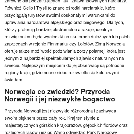
zarówno dla początkujących, jak i zaawansowanych narciarzy.
Również Geilo i Trysil to znane ośrodki narciarskie, które
przyciągają turystów swoimi doskonałymi warunkami do
uprawiania narciarstwa alpejskiego oraz biegowego. Dla tych,
którzy preferują bardziej ekstremalne atrakcje, idealnym
rozwiązaniem będą wycieczki na skuterach śnieżnych lub psich
zaprzęgach w rejonie Finnmarku czy Lofotów. Zimą Norwegia
oferuje także możliwość podziwiania zorzy polarnej, która jest
jednym z najbardziej spektakularnych zjawisk naturalnych na
świecie. Najlepszym miejscem do jej obserwacji są północne
regiony kraju, gdzie nocne niebo rozświetla się kolorowymi
światłami.
Norwegia co zwiedzić? Przyroda
Norwegii i jej niezwykłe bogactwo
Przyroda Norwegii jest niezwykle różnorodna i zachwyca
swoim pięknem przez cały rok. Kraj ten słynie z
majestatycznych górskich krajobrazów, głębokich fiordów oraz
rozległych lasów i jezior. Warto odwiedzić Park Narodowy