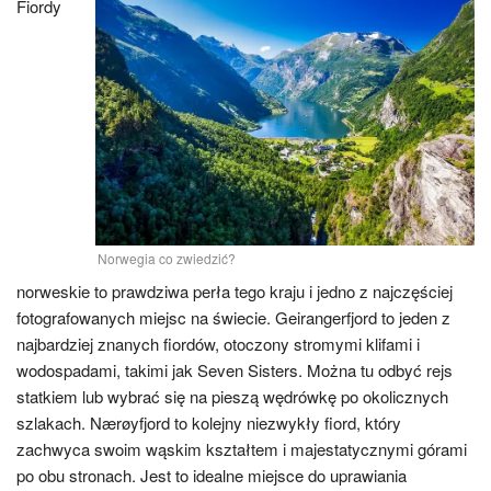
Fiordy
Norwegia co zwiedzić?
norweskie to prawdziwa perła tego kraju i jedno z najczęściej
fotografowanych miejsc na świecie. Geirangerfjord to jeden z
najbardziej znanych fiordów, otoczony stromymi klifami i
wodospadami, takimi jak Seven Sisters. Można tu odbyć rejs
statkiem lub wybrać się na pieszą wędrówkę po okolicznych
szlakach. Nærøyfjord to kolejny niezwykły fiord, który
zachwyca swoim wąskim kształtem i majestatycznymi górami
po obu stronach. Jest to idealne miejsce do uprawiania