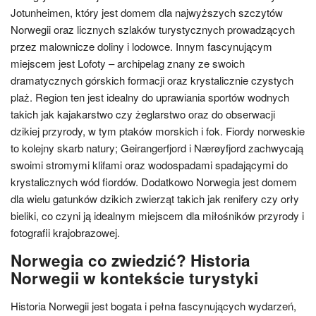
Jotunheimen, który jest domem dla najwyższych szczytów
Norwegii oraz licznych szlaków turystycznych prowadzących
przez malownicze doliny i lodowce. Innym fascynującym
miejscem jest Lofoty – archipelag znany ze swoich
dramatycznych górskich formacji oraz krystalicznie czystych
plaż. Region ten jest idealny do uprawiania sportów wodnych
takich jak kajakarstwo czy żeglarstwo oraz do obserwacji
dzikiej przyrody, w tym ptaków morskich i fok. Fiordy norweskie
to kolejny skarb natury; Geirangerfjord i Nærøyfjord zachwycają
swoimi stromymi klifami oraz wodospadami spadającymi do
krystalicznych wód fiordów. Dodatkowo Norwegia jest domem
dla wielu gatunków dzikich zwierząt takich jak renifery czy orły
bieliki, co czyni ją idealnym miejscem dla miłośników przyrody i
fotografii krajobrazowej.
Norwegia co zwiedzić? Historia
Norwegii w kontekście turystyki
Historia Norwegii jest bogata i pełna fascynujących wydarzeń,