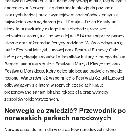
Festiwale i wydarzenia kulturalne odgrywają istotną rolę w życiu
społecznym Norwegii i są doskonałą okazją do poznania
lokalnych tradycji oraz zwyczajów mieszkańców. Jednym z
najważniejszych wydarzeń jest 17 maja – Dzień Konstytucji,
kiedy to mieszkańcy całego kraju obchodzą rocznicę
uchwalenia konstytucji norweskiej w 1814 roku poprzez parady
uliczne oraz różnorodne festyny rodzinne. W Oslo odbywa się
także Festiwal Muzyki Ludowej oraz Festiwal Filmowy Oslo,
które przyciągają artystów i miłośników kultury z całego świata.
Bergen natomiast słynie z Festiwalu Muzyki Klasycznej oraz
Festiwalu Morskiego, który celebruje bogate tradycje rybackie
regionu. Warto również wspomnieć o Festiwalu Sztuki Ludowej
odbywającym się latem w różnych częściach kraju;
prezentowane są tam lokalne rękodzieła oraz występy
zespołów folklorystycznych.
Norwegia co zwiedzić? Przewodnik po
norweskich parkach narodowych
Norwegia jest domem dla wielu parków narodowych, które