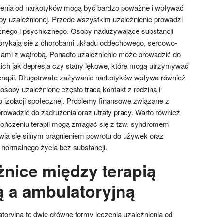
nienia od narkotyków mogą być bardzo poważne i wpływać
by uzależnionej. Przede wszystkim uzależnienie prowadzi
cznego i psychicznego. Osoby nadużywające substancji
rykają się z chorobami układu oddechowego, sercowo-
ami z wątrobą. Ponadto uzależnienie może prowadzić do
ich jak depresja czy stany lękowe, które mogą utrzymywać
erapii. Długotrwałe zażywanie narkotyków wpływa również
 osoby uzależnione często tracą kontakt z rodziną i
o izolacji społecznej. Problemy finansowe związane z
owadzić do zadłużenia oraz utraty pracy. Warto również
ończeniu terapii mogą zmagać się z tzw. syndromem
wia się silnym pragnieniem powrotu do używek oraz
 normalnego życia bez substancji.
żnice między terapią
ą a ambulatoryjną
atoryjna to dwie główne formy leczenia uzależnienia od