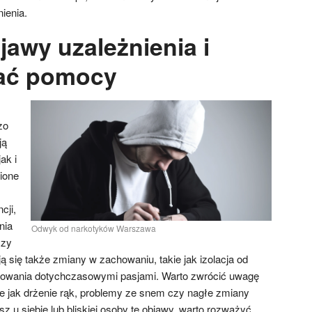
ienia.
jawy uzależnienia i
kać pomocy
zo
ją
ak i
ione
cji,
nia
Odwyk od narkotyków Warszawa
czy
ą się także zmiany w zachowaniu, takie jak izolacja od
resowania dotychczasowymi pasjami. Warto zwrócić uwagę
e jak drżenie rąk, problemy ze snem czy nagłe zmiany
 u siebie lub bliskiej osoby te objawy, warto rozważyć