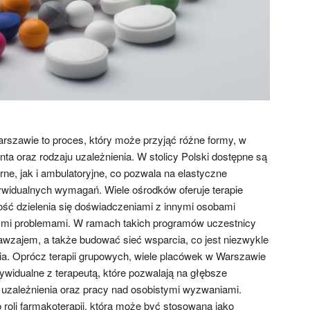
szawie to proces, który może przyjąć różne formy, w
nta oraz rodzaju uzależnienia. W stolicy Polski dostępne są
ne, jak i ambulatoryjne, co pozwala na elastyczne
dywidualnych wymagań. Wiele ośrodków oferuje terapie
ość dzielenia się doświadczeniami z innymi osobami
ymi problemami. W ramach takich programów uczestnicy
awzajem, a także budować sieć wsparcia, co jest niezwykle
nia. Oprócz terapii grupowych, wiele placówek w Warszawie
ywidualne z terapeutą, które pozwalają na głębsze
zależnienia oraz pracy nad osobistymi wyzwaniami.
roli farmakoterapii, która może być stosowana jako