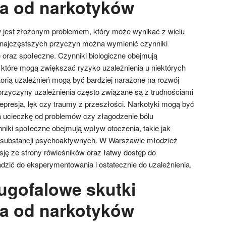
ia od narkotyków
w jest złożonym problemem, który może wynikać z wielu
najczęstszych przyczyn można wymienić czynniki
e oraz społeczne. Czynniki biologiczne obejmują
które mogą zwiększać ryzyko uzależnienia u niektórych
torią uzależnień mogą być bardziej narażone na rozwój
rzyczyny uzależnienia często związane są z trudnościami
epresja, lęk czy traumy z przeszłości. Narkotyki mogą być
a ucieczkę od problemów czy złagodzenie bólu
niki społeczne obejmują wpływ otoczenia, takie jak
 substancji psychoaktywnych. W Warszawie młodzież
sję ze strony rówieśników oraz łatwy dostęp do
zić do eksperymentowania i ostatecznie do uzależnienia.
ługofalowe skutki
ia od narkotyków