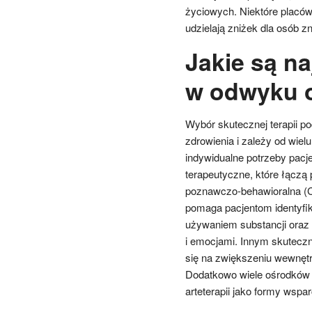
życiowych. Niektóre placówk
udzielają zniżek dla osób zn
Jakie są na
w odwyku 
Wybór skutecznej terapii p
zdrowienia i zależy od wielu
indywidualne potrzeby pac
terapeutyczne, które łączą
poznawczo-behawioralna (CB
pomaga pacjentom identyfi
używaniem substancji oraz
i emocjami. Innym skuteczn
się na zwiększeniu wewnętr
Dodatkowo wiele ośrodków t
arteterapii jako formy wspa