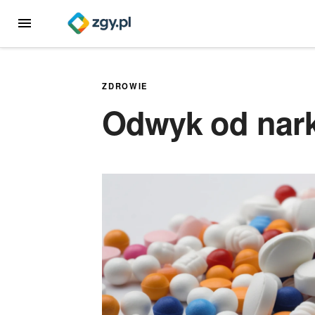
Przejdź
MENU
do
treści
ZDROWIE
Odwyk od nar