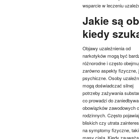
wsparcie w leczeniu uzależn
Jakie są ob
kiedy szu
Objawy uzależnienia od
narkotyków mogą być bard
różnorodne i często obejmu
zarówno aspekty fizyczne, j
psychiczne. Osoby uzależn
mogą doświadczać silnej
potrzeby zażywania substan
co prowadzi do zaniedbywa
obowiązków zawodowych 
rodzinnych. Często pojawiaj
bliskich czy utrata zainte
na symptomy fizyczne, taki
masy ciała. Kiedy zauważasz