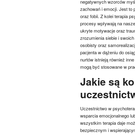
negatywnych wzorców myśle
zachowań i emocji. Jest to 
oraz fobii. Z kolei terapia
procesy wpływają na nasze 
ukryte motywacje oraz tra
zrozumienia siebie i swoich
osobisty oraz samorealizacj
pacjenta w dążeniu do osią
nurtów istnieją również inne
mogą być stosowane w prac
Jakie są ko
uczestnict
Uczestnictwo w psychoterap
wsparcia emocjonalnego lu
wszystkim terapia daje moż
bezpiecznym i wspierający