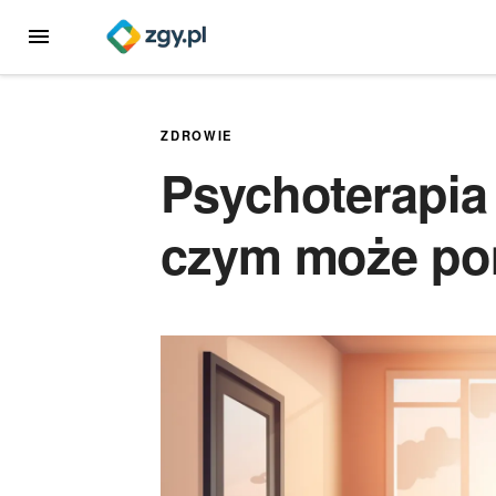
Przejdź
MENU
do
treści
ZDROWIE
Psychoterapia 
czym może p