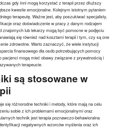
zas gdy inni mogą korzystać z terapii przez dłuższy
ębsze kwestie emocjonalne. Kolejnym istotnym pytaniem
edniego terapeutę. Ważne jest, aby poszukiwać specjalisty,
fikacje oraz doświadczenie w pracy z danym rodzajem
 znajomych lub lekarzy mogą być pomocne w podjęciu
nawiają się również nad kosztami terapii i tym, czy są one
nie zdrowotne. Warto zaznaczyć, że wiele instytucji
wsparcia finansowego dla osób potrzebujących pomocy
o pacjenci mogą mieć obawy związane z prywatnością i
kazywanych terapeucie.
niki są stosowane w
pii
e się różnorodne techniki i metody, które mają na celu
zeniu sobie z ich problemami emocjonalnymi oraz
larnych technik jest terapia poznawczo-behawioralna
identyfikacji negatywnych wzorców myślenia oraz ich