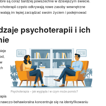
re są coraz bardziej powszechne w dzisiejszym świecie.
choterapii często odkrywają nowe zasoby wewnętrzne
ozwalają im lepiej zarządzać swoim życiem i podejmować
dzaje psychoterapii i ich
nie
ieje
od,
 w
ch
Psychoterapia – jak wygląda i w czym może pomóc?
apia
nawczo-behawioralna koncentruje się na identyfikowaniu