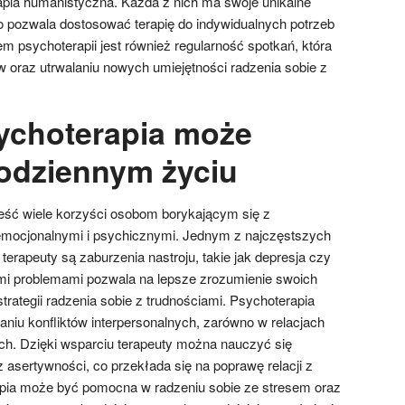
pia humanistyczna. Każda z nich ma swoje unikalne
co pozwala dostosować terapię do indywidualnych potrzeb
 psychoterapii jest również regularność spotkań, która
 oraz utrwalaniu nowych umiejętności radzenia sobie z
ychoterapia może
odziennym życiu
eść wiele korzyści osobom borykającym się z
mocjonalnymi i psychicznymi. Jednym z najczęstszych
erapeuty są zaburzenia nastroju, takie jak depresja czy
mi problemami pozwala na lepsze zrozumienie swoich
rategii radzenia sobie z trudnościami. Psychoterapia
iu konfliktów interpersonalnych, zarówno w relacjach
ch. Dzięki wsparciu terapeuty można nauczyć się
 asertywności, co przekłada się na poprawę relacji z
apia może być pomocna w radzeniu sobie ze stresem oraz