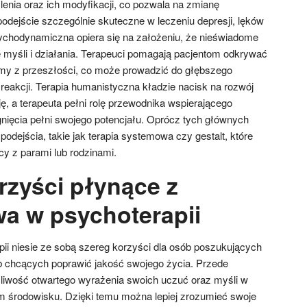
nia oraz ich modyfikacji, co pozwala na zmianę
podejście szczególnie skuteczne w leczeniu depresji, lęków
 psychodynamiczna opiera się na założeniu, że nieświadome
myśli i działania. Terapeuci pomagają pacjentom odkrywać
umy z przeszłości, co może prowadzić do głębszego
 reakcji. Terapia humanistyczna kładzie nacisk na rozwój
ę, a terapeuta pełni rolę przewodnika wspierającego
gnięcia pełni swojego potencjału. Oprócz tych głównych
 podejścia, takie jak terapia systemowa czy gestalt, które
y z parami lub rodzinami.
rzyści płynące z
wa w psychoterapii
ii niesie ze sobą szereg korzyści dla osób poszukujących
b chcących poprawić jakość swojego życia. Przede
liwość otwartego wyrażenia swoich uczuć oraz myśli w
m środowisku. Dzięki temu można lepiej zrozumieć swoje