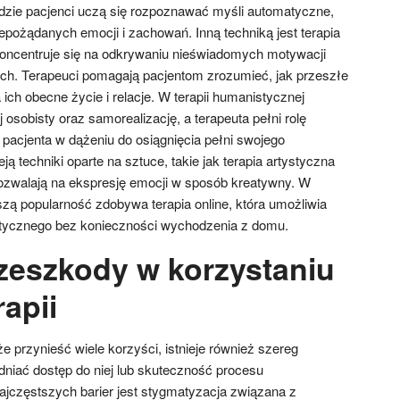
todzie pacjenci uczą się rozpoznawać myśli automatyczne,
epożądanych emocji i zachowań. Inną techniką jest terapia
oncentruje się na odkrywaniu nieświadomych motywacji
ch. Terapeuci pomagają pacjentom zrozumieć, jak przeszłe
ch obecne życie i relacje. W terapii humanistycznej
 osobisty oraz samorealizację, a terapeuta pełni rolę
pacjenta w dążeniu do osiągnięcia pełni swojego
ją techniki oparte na sztuce, takie jak terapia artystyczna
ozwalają na ekspresję emocji w sposób kreatywny. W
szą popularność zdobywa terapia online, która umożliwia
utycznego bez konieczności wychodzenia z domu.
rzeszkody w korzystaniu
apii
 przynieść wiele korzyści, istnieje również szereg
dniać dostęp do niej lub skuteczność procesu
ajczęstszych barier jest stygmatyzacja związana z