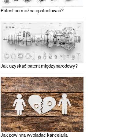
Patent co można opatentować?
Jak uzyskać patent międzynarodowy?
Jak powinna wyglądać kancelaria