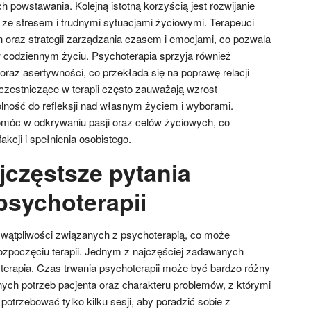
 powstawania. Kolejną istotną korzyścią jest rozwijanie
e ze stresem i trudnymi sytuacjami życiowymi. Terapeuci
h oraz strategii zarządzania czasem i emocjami, co pozwala
 codziennym życiu. Psychoterapia sprzyja również
oraz asertywności, co przekłada się na poprawę relacji
czestniczące w terapii często zauważają wzrost
ność do refleksji nad własnym życiem i wyborami.
móc w odkrywaniu pasji oraz celów życiowych, co
kcji i spełnienia osobistego.
jczęstsze pytania
psychoterapii
i wątpliwości związanych z psychoterapią, co może
ozpoczęciu terapii. Jednym z najczęściej zadawanych
wa terapia. Czas trwania psychoterapii może być bardzo różny
nych potrzeb pacjenta oraz charakteru problemów, z którymi
otrzebować tylko kilku sesji, aby poradzić sobie z