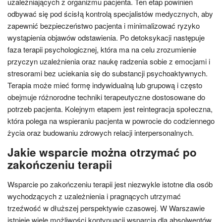
uzależniających z organizmu pacjenta. Ten etap powinien
odbywać się pod ścisłą kontrolą specjalistów medycznych, aby
zapewnić bezpieczeństwo pacjenta i minimalizować ryzyko
wystąpienia objawów odstawienia. Po detoksykacji następuje
faza terapii psychologicznej, która ma na celu zrozumienie
przyczyn uzależnienia oraz naukę radzenia sobie z emocjami i
stresorami bez uciekania się do substancji psychoaktywnych.
Terapia może mieć formę indywidualną lub grupową i często
obejmuje różnorodne techniki terapeutyczne dostosowane do
potrzeb pacjenta. Kolejnym etapem jest reintegracja społeczna,
która polega na wspieraniu pacjenta w powrocie do codziennego
życia oraz budowaniu zdrowych relacji interpersonalnych.
Jakie wsparcie można otrzymać po
zakończeniu terapii
Wsparcie po zakończeniu terapii jest niezwykle istotne dla osób
wychodzących z uzależnienia i pragnących utrzymać
trzeźwość w dłuższej perspektywie czasowej. W Warszawie
istnieje wiele możliwości kontynuacji wsparcia dla absolwentów