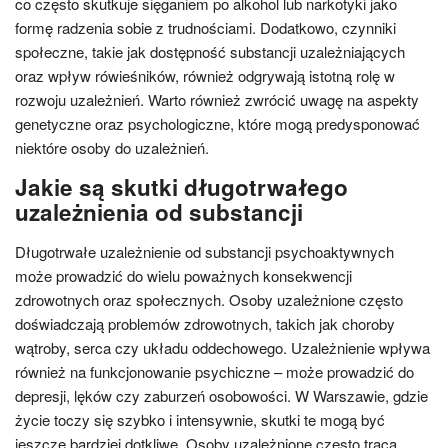
co często skutkuje sięganiem po alkohol lub narkotyki jako
formę radzenia sobie z trudnościami. Dodatkowo, czynniki
społeczne, takie jak dostępność substancji uzależniających
oraz wpływ rówieśników, również odgrywają istotną rolę w
rozwoju uzależnień. Warto również zwrócić uwagę na aspekty
genetyczne oraz psychologiczne, które mogą predysponować
niektóre osoby do uzależnień.
Jakie są skutki długotrwałego
uzależnienia od substancji
Długotrwałe uzależnienie od substancji psychoaktywnych
może prowadzić do wielu poważnych konsekwencji
zdrowotnych oraz społecznych. Osoby uzależnione często
doświadczają problemów zdrowotnych, takich jak choroby
wątroby, serca czy układu oddechowego. Uzależnienie wpływa
również na funkcjonowanie psychiczne – może prowadzić do
depresji, lęków czy zaburzeń osobowości. W Warszawie, gdzie
życie toczy się szybko i intensywnie, skutki te mogą być
jeszcze bardziej dotkliwe. Osoby uzależnione często tracą