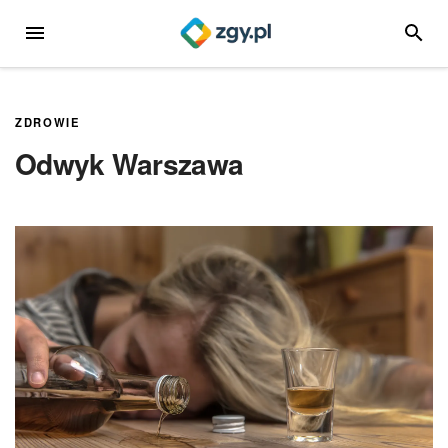
Przejdź
MENU
SZUKA
do
treści
ZDROWIE
Odwyk Warszawa