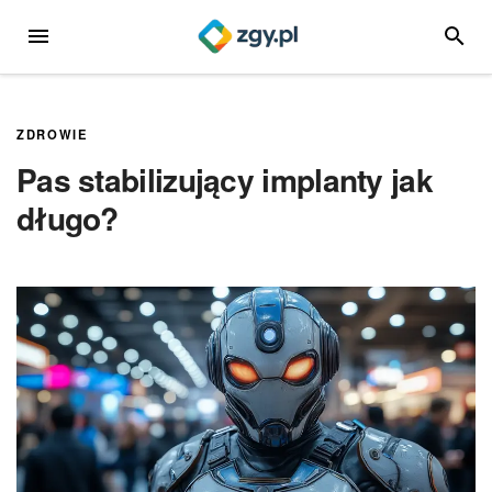
Przejdź
MENU
SZUKA
do
treści
ZDROWIE
Pas stabilizujący implanty jak
długo?