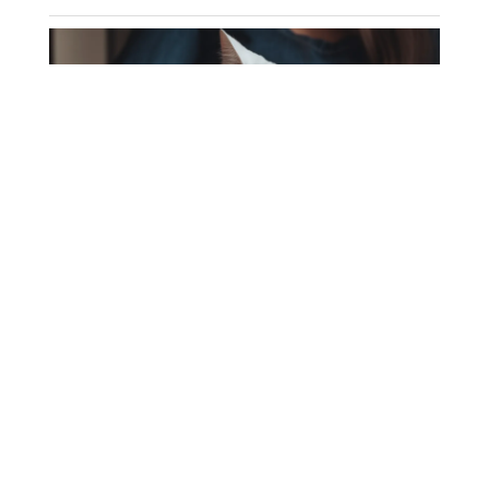
Was bleibt übrig Tierkrematorium Ofen?
Agencja SEO Kędzierzyn Koźle