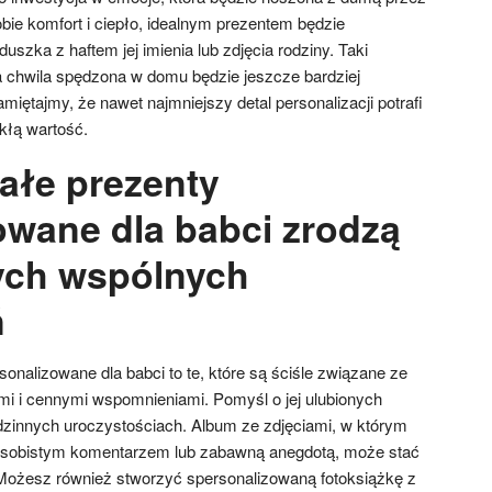
sobie komfort i ciepło, idealnym prezentem będzie
uszka z haftem jej imienia lub zdjęcia rodziny. Taki
 chwila spędzona w domu będzie jeszcze bardziej
amiętajmy, że nawet najmniejszy detal personalizacji potrafi
kłą wartość.
ałe prezenty
owane dla babci zrodzą
ych wspólnych
ń
sonalizowane dla babci to te, które są ściśle związane ze
mi i cennymi wspomnieniami. Pomyśl o jej ulubionych
zinnych uroczystościach. Album ze zdjęciami, w którym
 osobistym komentarzem lub zabawną anegdotą, może stać
ożesz również stworzyć spersonalizowaną fotoksiążkę z