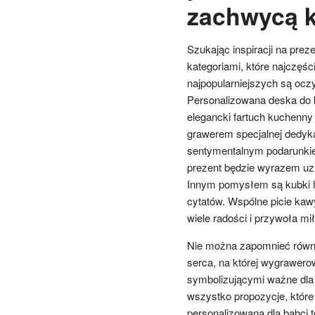
zachwycą k
Szukając inspiracji na prez
kategoriami, które najczęści
najpopularniejszych są oc
Personalizowana deska do k
elegancki fartuch kuchenny 
grawerem specjalnej dedykac
sentymentalnym podarunkiem.
prezent będzie wyrazem uzna
Innym pomysłem są kubki lub
cytatów. Wspólne picie kawy
wiele radości i przywoła m
Nie można zapomnieć równie
serca, na której wygrawero
symbolizującymi ważne dla n
wszystko propozycje, które
personalizowana dla babci 