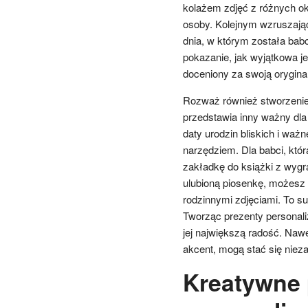
kolażem zdjęć z różnych okr
osoby. Kolejnym wzruszając
dnia, w którym została babc
pokazanie, jak wyjątkowa je
doceniony za swoją oryginal
Rozważ również stworzenie
przedstawia inny ważny dla
daty urodzin bliskich i ważn
narzędziem. Dla babci, któ
zakładkę do książki z wyg
ulubioną piosenkę, możesz s
rodzinnymi zdjęciami. To su
Tworząc prezenty personali
jej największą radość. Nawe
akcent, mogą stać się nie
Kreatywne 