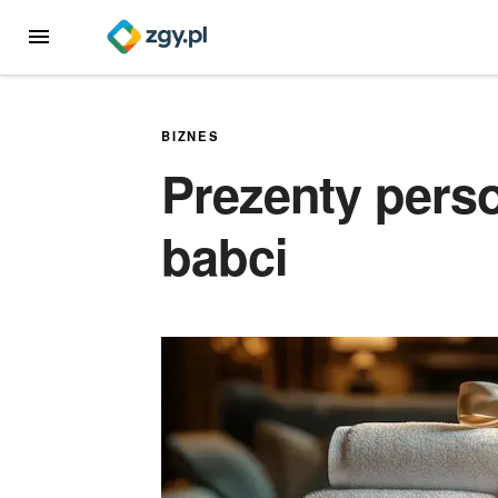
Przejdź
MENU
do
treści
BIZNES
Prezenty pers
babci