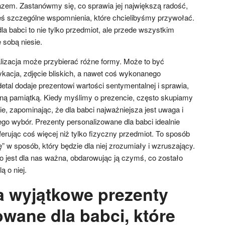
zem. Zastanówmy się, co sprawia jej największą radość,
ieś szczególne wspomnienia, które chcielibyśmy przywołać.
a babci to nie tylko przedmiot, ale przede wszystkim
 sobą niesie.
lizacja może przybierać różne formy. Może to być
acja, zdjęcie bliskich, a nawet coś wykonanego
etal dodaje prezentowi wartości sentymentalnej i sprawia,
aną pamiątką. Kiedy myślimy o prezencie, często skupiamy
nie, zapominając, że dla babci najważniejsza jest uwaga i
ego wybór. Prezenty personalizowane dla babci idealnie
ferując coś więcej niż tylko fizyczny przedmiot. To sposób
 w sposób, który będzie dla niej zrozumiały i wzruszający.
o jest dla nas ważna, obdarowując ją czymś, co zostało
ą o niej.
 wyjątkowe prezenty
owane dla babci, które