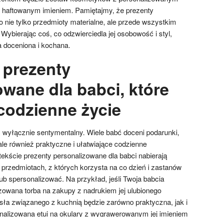
z haftowanym imieniem. Pamiętajmy, że prezenty
o nie tylko przedmioty materialne, ale przede wszystkim
 Wybierając coś, co odzwierciedla jej osobowość i styl,
a doceniona i kochana.
 prezenty
owane dla babci, które
 codzienne życie
 wyłącznie sentymentalny. Wiele babć doceni podarunki,
 ale również praktyczne i ułatwiające codzienne
ekście prezenty personalizowane dla babci nabierają
rzedmiotach, z których korzysta na co dzień i zastanów
lub spersonalizować. Na przykład, jeśli Twoja babcia
izowana torba na zakupy z nadrukiem jej ulubionego
ła związanego z kuchnią będzie zarówno praktyczna, jak i
nalizowana etui na okulary z wygrawerowanym jej imieniem