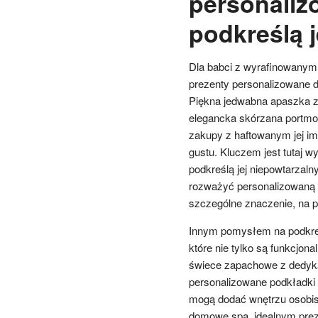
personaliz
podkreślą j
Dla babci z wyrafinowanym g
prezenty personalizowane 
Piękna jedwabna apaszka z 
elegancka skórzana portmo
zakupy z haftowanym jej im
gustu. Kluczem jest tutaj wy
podkreślą jej niepowtarzaln
rozważyć personalizowaną bi
szczególne znaczenie, na 
Innym pomysłem na podkreśl
które nie tylko są funkcjon
świece zapachowe z dedyka
personalizowane podkładki
mogą dodać wnętrzu osobiste
domowe spa, idealnym pre