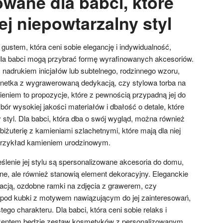
owane dla babci, które
ej niepowtarzalny styl
ustem, która ceni sobie elegancję i indywidualność,
dla babci mogą przybrać formę wyrafinowanych akcesoriów.
nadrukiem inicjałów lub subtelnego, rodzinnego wzoru,
netka z wygrawerowaną dedykacją, czy stylowa torba na
ieniem to propozycje, które z pewnością przypadną jej do
bór wysokiej jakości materiałów i dbałość o detale, które
y styl. Dla babci, która dba o swój wygląd, można również
żuterię z kamieniami szlachetnymi, które mają dla niej
przykład kamieniem urodzinowym.
enie jej stylu są spersonalizowane akcesoria do domu,
alne, ale również stanowią element dekoracyjny. Eleganckie
cją, ozdobne ramki na zdjęcia z grawerem, czy
 pod kubki z motywem nawiązującym do jej zainteresowań,
go charakteru. Dla babci, która ceni sobie relaks i
zentem będzie zestaw kosmetyków z personalizowanym