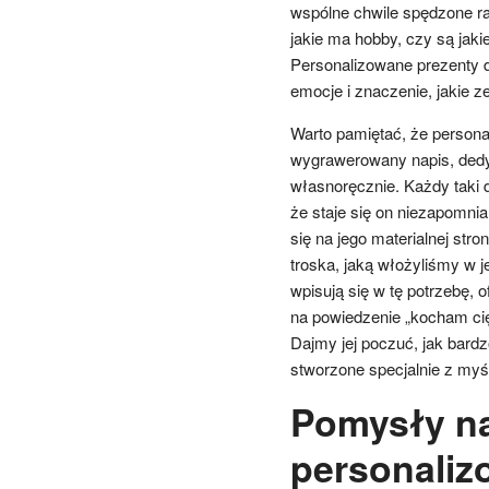
wspólne chwile spędzone ra
jakie ma hobby, czy są jak
Personalizowane prezenty dl
emocje i znaczenie, jakie ze
Warto pamiętać, że persona
wygrawerowany napis, dedyk
własnoręcznie. Każdy taki d
że staje się on niezapomni
się na jego materialnej stro
troska, jaką włożyliśmy w j
wpisują się w tę potrzebę, o
na powiedzenie „kocham cię”
Dajmy jej poczuć, jak bardz
stworzone specjalnie z myśl
Pomysły na
personaliz