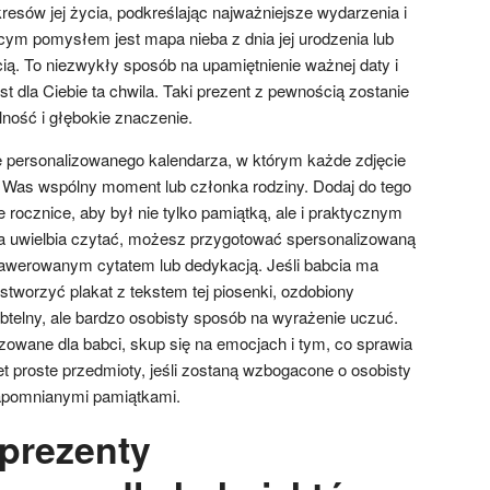
esów jej życia, podkreślając najważniejsze wydarzenia i
ym pomysłem jest mapa nieba z dnia jej urodzenia lub
ią. To niezwykły sposób na upamiętnienie ważnej daty i
st dla Ciebie ta chwila. Taki prezent z pewnością zostanie
ność i głębokie znaczenie.
 personalizowanego kalendarza, w którym każde zdjęcie
 Was wspólny moment lub członka rodziny. Dodaj do tego
e rocznice, aby był nie tylko pamiątką, ale i praktycznym
ra uwielbia czytać, możesz przygotować spersonalizowaną
rawerowanym cytatem lub dedykacją. Jeśli babcia ma
tworzyć plakat z tekstem tej piosenki, ozdobiony
btelny, ale bardzo osobisty sposób na wyrażenie uczuć.
zowane dla babci, skup się na emocjach i tym, co sprawia
t proste przedmioty, jeśli zostaną wzbogacone o osobisty
zapomnianymi pamiątkami.
prezenty