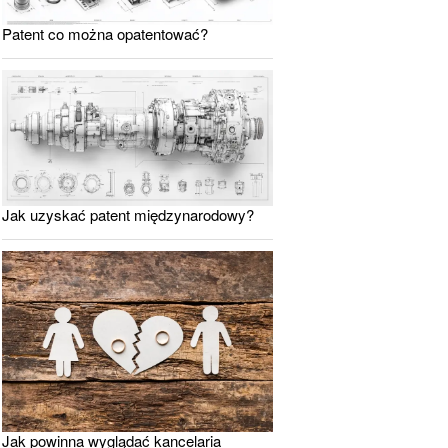
Patent co można opatentować?
Jak uzyskać patent międzynarodowy?
Jak powinna wyglądać kancelaria