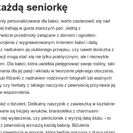
ażdą seniorkę
enty personalizowane dla babci, warto zastanowić się nad
ej trafiają w gusta starszych pań. Jedną z
zywiście przedmioty związane z domem i ogrodem.
rojenia z wygrawerowanym imieniem babci i datą,
z nadrukiem jej ulubionego przepisu, czy nawet doniczka z
ji mogą stać się nie tylko praktycznym, ale i niezwykle
 Dla babci, która uwielbia pielęgnować swoje rośliny, taki
nia dla jej pasji i wkładu w tworzenie pięknego otoczenia.
 filiżanki z nadrukiem rodzinnych fotografii lub ważnych
 czy herbaty z takiego naczynia z pewnością przyniesie jej
iłe wspomnienia.
ż o biżuterii. Delikatny naszyjnik z zawieszką w kształcie
wane są inicjały wnuków, bransoletka z charmsami
iej wydarzenia, czy pierścionek z wyrytą datą ślubu – to
 z pewnością wzruszą każdą babcię. Biżuteria
to inwestycja w emocje, która będzie noszona z dumą przez