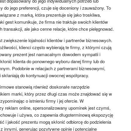
jest dopasowany do jego indywidualnych potrzeb lub
 do jego preferencji, czuje się doceniony i zauważony. To
ązane z marką, która prezentuje się jako troskliwa,
ki gest komunikuje, że firma nie traktuje swoich klientów
 transakcji, ale jako cenne relacje, które chce pielęgnować.
st zwiększenie lojalności klientów i partnerów biznesowych.
ożliwości, klienci często wybierają te firmy, z którymi czują
izowany prezent jest namacalnym dowodem sympatii i
kłonić klienta do ponownego wyboru danej firmy lub do
nnym. Podobnie w relacjach z partnerami biznesowymi,
 i skłaniają do kontynuacji owocnej współpracy.
firmowe stanowią również doskonałe narzędzie
kiem marki, który przez długi czas może znajdować się w
ypominając o istnieniu firmy i jej ofercie. W
czy reklam online, spersonalizowany upominek jest czymś,
echowuje i używa, co zapewnia długoterminową ekspozycję
ść i jakość prezentu mogą skłonić odbiorcę do podzielenia
 innymi, generując pozytywne opinie i potencjalne