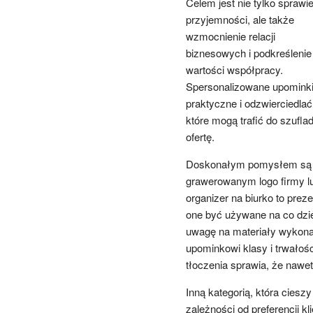
Celem jest nie tylko sprawie
przyjemności, ale także
wzmocnienie relacji
biznesowych i podkreślenie
wartości współpracy.
Spersonalizowane upominki 
praktyczne i odzwierciedla
które mogą trafić do szufla
ofertę.
Doskonałym pomysłem są wy
grawerowanym logo firmy lub
organizer na biurko to prez
one być używane na co dzie
uwagę na materiały wykonan
upominkowi klasy i trwałośc
tłoczenia sprawia, że nawet
Inną kategorią, która ciesz
zależności od preferencji k