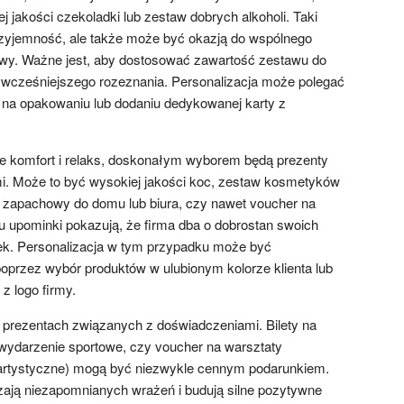
j jakości czekoladki lub zestaw dobrych alkoholi. Taki
przyjemność, ale także może być okazją do wspólnego
wy. Ważne jest, aby dostosować zawartość zestawu do
 wcześniejszego rozeznania. Personalizacja może polegać
 na opakowaniu lub dodaniu dedykowanej karty z
ie komfort i relaks, doskonałym wyborem będą prezenty
i. Może to być wysokiej jakości koc, zestaw kosmetyków
 zapachowy do domu lub biura, czy nawet voucher na
u upominki pokazują, że firma dba o dobrostan swoich
iłek. Personalizacja w tym przypadku może być
poprzez wybór produktów w ulubionym kolorze klienta lub
z logo firmy.
prezentach związanych z doświadczeniami. Bilety na
, wydarzenie sportowe, czy voucher na warsztaty
 artystyczne) mogą być niezwykle cennym podarunkiem.
zają niezapomnianych wrażeń i budują silne pozytywne