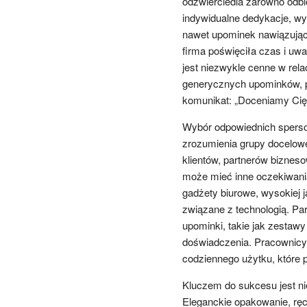
odzwierciedla zarówno odbi
indywidualne dedykacje, wyb
nawet upominek nawiązujący 
firma poświęciła czas i uwag
jest niezwykle cenne w re
generycznych upominków, p
komunikat: „Doceniamy Cię 
Wybór odpowiednich sperso
zrozumienia grupy docelow
klientów, partnerów biznes
może mieć inne oczekiwania 
gadżety biurowe, wysokiej j
związane z technologią. Pa
upominki, takie jak zestaw
doświadczenia. Pracownicy
codziennego użytku, które p
Kluczem do sukcesu jest nie
Eleganckie opakowanie, ręc