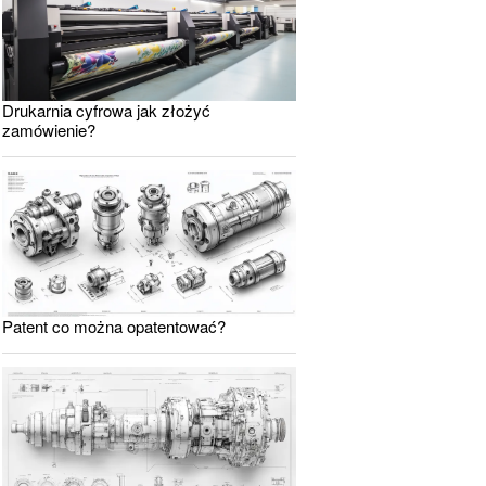
Drukarnia cyfrowa jak złożyć
zamówienie?
Patent co można opatentować?