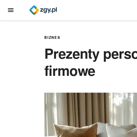
Przejdź
MENU
do
treści
BIZNES
Prezenty pers
firmowe