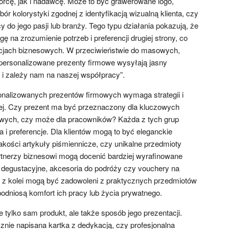
orcę, jak i nadawcę. Może to być grawerowane logo,
ór kolorystyki zgodnej z identyfikacją wizualną klienta, czy
do jego pasji lub branży. Tego typu działania pokazują, że
ę na zrozumienie potrzeb i preferencji drugiej strony, co
lacjach biznesowych. W przeciwieństwie do masowych,
ersonalizowane prezenty firmowe wysyłają jasny
i zależy nam na naszej współpracy”.
nalizowanych prezentów firmowych wymaga strategii i
ej. Czy prezent ma być przeznaczony dla kluczowych
owych, czy może dla pracowników? Każda z tych grup
i preferencje. Dla klientów mogą to być eleganckie
akości artykuły piśmiennicze, czy unikalne przedmioty
rtnerzy biznesowi mogą docenić bardziej wyrafinowane
y degustacyjne, akcesoria do podróży czy vouchery na
 z kolei mogą być zadowoleni z praktycznych przedmiotów
odniosą komfort ich pracy lub życia prywatnego.
 tylko sam produkt, ale także sposób jego prezentacji.
znie napisana kartka z dedykacją, czy profesjonalna