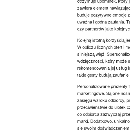
otrzymuje upominek, który 
zawiera element nawiązujący
buduje pozytywne emocje zwi
uważna i godna zaufania. Ta
czy partnerów jako kolejnych
Kolejną istotną korzyścią je
W obliczu licznych ofert i m
silniejszą więź. Spersonal
wdzięczności, który może s
rekomendowania jej usług i
takie gesty budują zaufanie
Personalizowane prezenty 
marketingowe. Są one nośni
zasięgu wzroku odbiorcy, prz
przeciwieństwie do ulotek 
co odbiorca zazwyczaj prz
marki. Dodatkowo, unikalno
się swoim doświadczeniem z