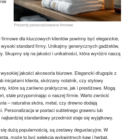
nie
Prezenty personalizowane firmowe
firmowe dla kluczowych klientów powinny być eleganckie,
ć wysoki standard firmy. Unikajmy generycznych gadżetów,
dy. Skupmy się na jakości i unikalności, która wyróżni naszą
sokiej jakości akcesoria biurowe. Elegancki długopis z
 inicjałami klienta, skórzany notatnik, czy stylowy
enty, które są zarówno praktyczne, jak i prestiżowe. Mogą
ń, stale przypominając o naszej firmie. Warto zwrócić
ia – naturalna skóra, metal, czy drewno dodają
i. Personalizacja w postaci subtelnego graweru lub
 najbardziej standardowy przedmiot staje się wyjątkowy.
y się dużą popularnością, są zestawy degustacyjne. W
lienta, może to być selekcja wykwintnych kaw i herbat,