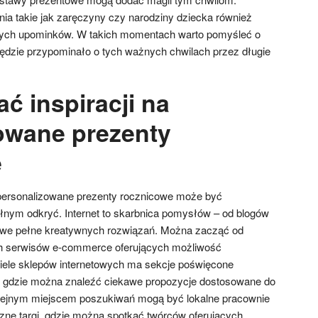
a takie jak zaręczyny czy narodziny dziecka również
lnych upominków. W takich momentach warto pomyśleć o
dzie przypominało o tych ważnych chwilach przez długie
ć inspiracji na
owane prezenty
e
 personalizowane prezenty rocznicowe może być
nym odkryć. Internet to skarbnica pomysłów – od blogów
owe pełne kreatywnych rozwiązań. Można zacząć od
h serwisów e-commerce oferujących możliwość
Wiele sklepów internetowych ma sekcje poświęcone
, gdzie można znaleźć ciekawe propozycje dostosowane do
olejnym miejscem poszukiwań mogą być lokalne pracownie
czne targi, gdzie można spotkać twórców oferujących