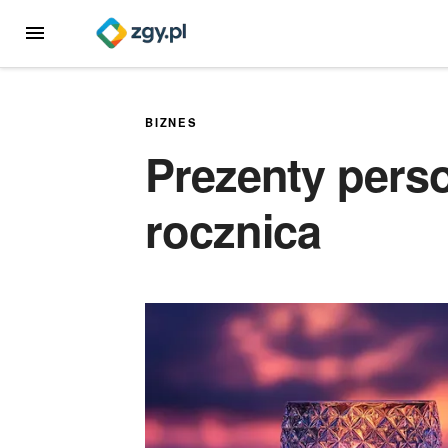
Przejdź
MENU
do
treści
BIZNES
Prezenty pers
rocznica