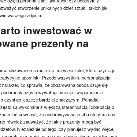
we dzięki personalizacji, jak kubki czy poduszki z
zważyć stworzenie unikalnych dzieł sztuki, takich jak
wie waszego zdjęcia.
arto inwestować w
owane prezenty na
sonalizowane na rocznicę ma wiele zalet, które czynią je
 tradycyjne upominki. Przede wszystkim, personalizacja
 charakter, co sprawia, że obdarowana osoba czuje się
i podarunek często wywołuje emocje i wspomnienia
co czyni go jeszcze bardziej znaczącym. Ponadto,
zęsto są wykonane z większą starannością i dbałością o
ożna mieć pewność, że obdarowywana osoba otrzyma coś
to również zauważyć, że takie prezenty mogą być
żetów. Niezależnie od tego, czy planujesz wydać więcej
egarek, czy mniej na ręcznie robiony album ze zdjęciami,