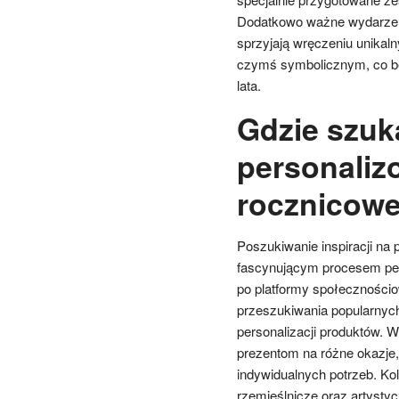
Dodatkowo ważne wydarzeni
sprzyjają wręczeniu unika
czymś symbolicznym, co bę
lata.
Gdzie szuka
personaliz
rocznicow
Poszukiwanie inspiracji na
fascynującym procesem peł
po platformy społeczności
przeszukiwania popularnyc
personalizacji produktów. 
prezentom na różne okazje
indywidualnych potrzeb. K
rzemieślnicze oraz artysty