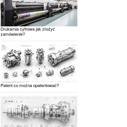
Drukarnia cyfrowa jak złożyć
zamówienie?
Patent co można opatentować?