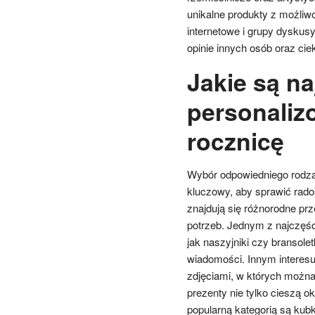
unikalne produkty z możliwo
internetowe i grupy dysku
opinie innych osób oraz ci
Jakie są na
personaliz
rocznicę
Wybór odpowiedniego rodza
kluczowy, aby sprawić rado
znajdują się różnorodne pr
potrzeb. Jednym z najczęśc
jak naszyjniki czy bransolet
wiadomości. Innym intere
zdjęciami, w których można
prezenty nie tylko cieszą o
popularną kategorią są kub