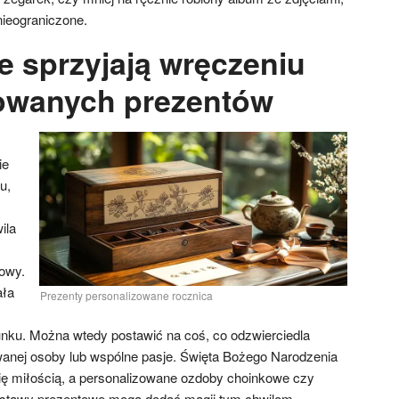
nieograniczone.
e sprzyjają wręczeniu
owanych prezentów
ie
u,
ila
owy.
ała
Prezenty personalizowane rocznica
nku. Można wtedy postawić na coś, co odzwierciedla
anej osoby lub wspólne pasje. Święta Bożego Narodzenia
 się miłością, a personalizowane ozdoby choinkowe czy
estawy prezentowe mogą dodać magii tym chwilom.