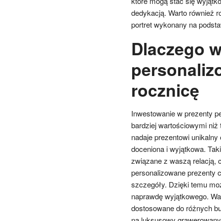
które mogą stać się wyjątko
dedykacją. Warto również ro
portret wykonany na podsta
Dlaczego w
personaliz
rocznicę
Inwestowanie w prezenty per
bardziej wartościowymi niż
nadaje prezentowi unikalny
doceniona i wyjątkowa. Tak
związane z waszą relacją, 
personalizowane prezenty c
szczegóły. Dzięki temu m
naprawdę wyjątkowego. War
dostosowane do różnych bud
na luksusowy grawerowany z