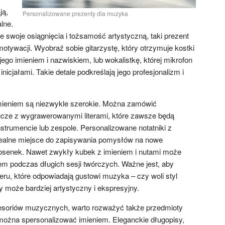
ją,
Personalizowane prezenty dla muzyka
lne.
e swoje osiągnięcia i tożsamość artystyczną, taki prezent
tywacji. Wyobraź sobie gitarzystę, który otrzymuje kostki
go imieniem i nazwiskiem, lub wokalistkę, której mikrofon
inicjałami. Takie detale podkreślają jego profesjonalizm i
imieniem są niezwykle szerokie. Można zamówić
ze z wygrawerowanymi literami, które zawsze będą
strumencie lub zespole. Personalizowane notatniki z
idealne miejsce do zapisywania pomysłów na nowe
osenek. Nawet zwykły kubek z imieniem i nutami może
em podczas długich sesji twórczych. Ważne jest, aby
eru, które odpowiadają gustowi muzyka – czy woli styl
 może bardziej artystyczny i ekspresyjny.
soriów muzycznych, warto rozważyć także przedmioty
można spersonalizować imieniem. Eleganckie długopisy,