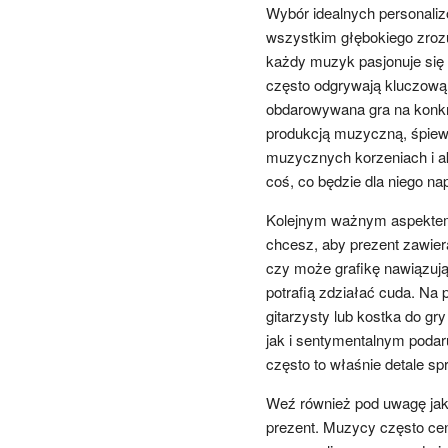
Wybór idealnych personal
wszystkim głębokiego zrozum
każdy muzyk pasjonuje się 
często odgrywają kluczową 
obdarowywana gra na konkre
produkcją muzyczną, śpiewe
muzycznych korzeniach i ak
coś, co będzie dla niego n
Kolejnym ważnym aspektem j
chcesz, aby prezent zawierał
czy może grafikę nawiązuj
potrafią zdziałać cuda. Na
gitarzysty lub kostka do g
jak i sentymentalnym podaru
często to właśnie detale spr
Weź również pod uwagę jako
prezent. Muzycy często cen