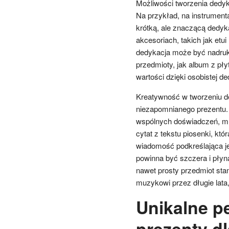
Możliwości tworzenia dedyka
Na przykład, na instrument
krótką, ale znaczącą dedyka
akcesoriach, takich jak etui
dedykacja może być nadruk
przedmioty, jak album z pł
wartości dzięki osobistej d
Kreatywność w tworzeniu de
niezapomnianego prezentu.
wspólnych doświadczeń, mu
cytat z tekstu piosenki, k
wiadomość podkreślająca je
powinna być szczera i płyn
nawet prosty przedmiot sta
muzykowi przez długie lata,
Unikalne p
prezenty d