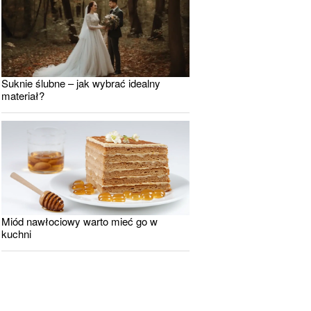
Suknie ślubne – jak wybrać idealny
materiał?
Miód nawłociowy warto mieć go w
kuchni