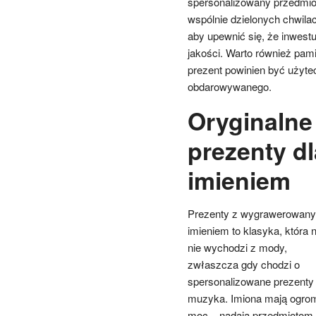
spersonalizowany przedmiot 
wspólnie dzielonych chwila
aby upewnić się, że inwest
jakości. Warto również pam
prezent powinien być użyte
obdarowywanego.
Oryginalne
prezenty d
imieniem
Prezenty z wygrawerowan
imieniem to klasyka, która 
nie wychodzi z mody,
zwłaszcza gdy chodzi o
spersonalizowane prezenty 
muzyka. Imiona mają ogro
moc – nadają przedmiotom