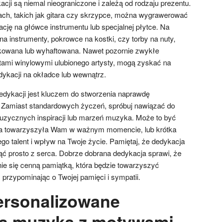
cji są niemal nieograniczone i zależą od rodzaju prezentu.
ach, takich jak gitara czy skrzypce, można wygrawerować
cję na główce instrumentu lub specjalnej płytce. Na
 na instrumenty, pokrowce na kostki, czy torby na nuty,
owana lub wyhaftowana. Nawet pozornie zwykłe
ytami winylowymi ulubionego artysty, mogą zyskać na
edykacji na okładce lub wewnątrz.
dykacji jest kluczem do stworzenia naprawdę
 Zamiast standardowych życzeń, spróbuj nawiązać do
zycznych inspiracji lub marzeń muzyka. Może to być
tóra towarzyszyła Wam w ważnym momencie, lub krótka
go talent i wpływ na Twoje życie. Pamiętaj, że dedykacja
ąć prosto z serca. Dobrze dobrana dedykacja sprawi, że
nie się cenną pamiątką, która będzie towarzyszyć
 przypominając o Twojej pamięci i sympatii.
ersonalizowane
la muzyka z motywami