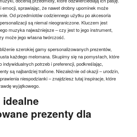
uzyki, docenią przedmioty, które odzwierciedlają ich pasję.
i i emocji, sprawiając, że nawet drobny upominek może
nie. Od przedmiotów codziennego użytku po akcesoria
personalizacji są niemal nieograniczone. Kluczem jest
nego muzyka najważniejsze – czy jest to jego instrument,
czy może jego własna twórczość.
ybliżenie szerokiej gamy spersonalizowanych prezentów,
 gusta każdego melomana. Skupimy się na pomysłach, które
ndywidualnych potrzeb i preferencji, podkreślając,
nty są najbardziej trafione. Niezależnie od okazji – urodzin,
prawienia niespodzianki – znajdziesz tutaj inspiracje, które
rawdę wyjątkowego.
 idealne
owane prezenty dla