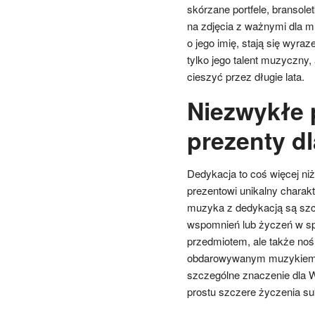
skórzane portfele, bransol
na zdjęcia z ważnymi dla 
o jego imię, stają się wyraz
tylko jego talent muzyczny,
cieszyć przez długie lata.
Niezwykłe 
prezenty d
Dedykacja to coś więcej niż
prezentowi unikalny charak
muzyka z dedykacją są szc
wspomnień lub życzeń w spos
przedmiotem, ale także nośn
obdarowywanym muzykiem. M
szczególne znaczenie dla Was
prostu szczere życzenia su