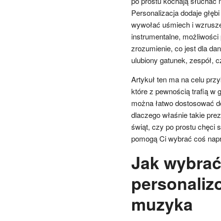
po prostu kochają słuchać m
Personalizacja dodaje głęb
wywołać uśmiech i wzrusze
instrumentalne, możliwości 
zrozumienie, co jest dla da
ulubiony gatunek, zespół, 
Artykuł ten ma na celu prz
które z pewnością trafią w
można łatwo dostosować do i
dlaczego właśnie takie preze
świąt, czy po prostu chęci s
pomogą Ci wybrać coś nap
Jak wybrać
personaliz
muzyka