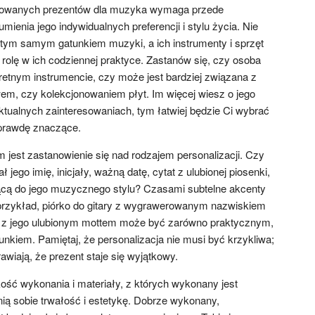
izowanych prezentów dla muzyka wymaga przede
ienia jego indywidualnych preferencji i stylu życia. Nie
tym samym gatunkiem muzyki, a ich instrumenty i sprzęt
rolę w ich codziennej praktyce. Zastanów się, czy osoba
tnym instrumencie, czy może jest bardziej związana z
m, czy kolekcjonowaniem płyt. Im więcej wiesz o jego
tualnych zainteresowaniach, tym łatwiej będzie Ci wybrać
aprawdę znaczące.
est zastanowienie się nad rodzajem personalizacji. Czy
 jego imię, inicjały, ważną datę, cytat z ulubionej piosenki,
ącą do jego muzycznego stylu? Czasami subtelne akcenty
 przykład, piórko do gitary z wygrawerowanym nazwiskiem
ry z jego ulubionym mottem może być zarówno praktycznym,
nkiem. Pamiętaj, że personalizacja nie musi być krzykliwa;
awiają, że prezent staje się wyjątkowy.
ść wykonania i materiały, z których wykonany jest
ią sobie trwałość i estetykę. Dobrze wykonany,