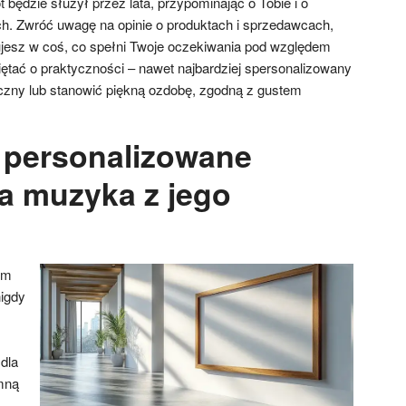
będzie służył przez lata, przypominając o Tobie i o
ch. Zwróć uwagę na opinie o produktach i sprzedawcach,
ujesz w coś, co spełni Twoje oczekiwania pod względem
iętać o praktyczności – nawet najbardziej spersonalizowany
czny lub stanowić piękną ozdobę, zgodną z gustem
 personalizowane
la muzyka z jego
ym
nigdy
dla
mną