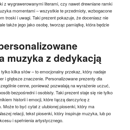
etki z wygrawerowanymi literami, czy nawet drewniane ramki
muzyka momentami – wszystkie te przedmioty, wzbogacone
em troski i uwagi. Taki prezent pokazuje, że doceniasz nie
 ale także jego jako osobę, tworząc pamiątkę, która będzie
personalizowane
la muzyka z dedykacją
 tylko kilka słów – to emocjonalny przekaz, który nadaje
ter i głębsze znaczenie. Personalizowane prezenty dla
zególnie cenne, ponieważ pozwalają na wyrażenie uczuć,
ób bezpośredni i osobisty. Taki prezent staje się nie tylko
ikiem historii i emocji, które łączą darczyńcę z
oże to być cytat z ulubionej piosenki, który ma
zej relacji, tekst piosenki, który inspiruje muzyka, lub po
kcesu i spełnienia artystycznego.