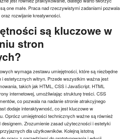
żne jest również praktykowanie, dlatego warto tworzyć
li są one małe. Praca nad rzeczywistymi zadaniami pozwala
i oraz rozwijanie kreatywności.
jętności są kluczowe w
niu stron
ych?
etowych wymaga zestawu umiejętności, które są niezbędne
h i estetycznych witryn. Przede wszystkim ważna jest
owania, takich jak HTML, CSS i JavaScript. HTML
ony internetowej, umożliwiając strukturę treści. CSS
ementów, co pozwala na nadanie stronie atrakcyjnego
ast dodaje interaktywność, co jest kluczowe w
. Oprócz umiejętności technicznych ważne są również
 designem. Zrozumienie zasad użyteczności i estetyki
przyjaznych dla użytkowników. Kolejną istotną
 do pracy z narzędziami do prototypowania i edycji