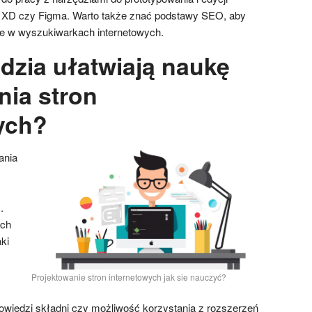
be XD czy Figma. Warto także znać podstawy SEO, aby
ne w wyszukiwarkach internetowych.
dzia ułatwiają naukę
nia stron
ych?
ania
.
ych
ki
Projektowanie stron internetowych jak sie nauczyć?
powiedzi składni czy możliwość korzystania z rozszerzeń