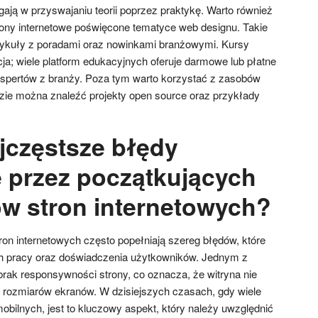
ają w przyswajaniu teorii poprzez praktykę. Warto również
trony internetowe poświęcone tematyce web designu. Takie
rtykuły z poradami oraz nowinkami branżowymi. Kursy
pcja; wiele platform edukacyjnych oferuje darmowe lub płatne
spertów z branży. Poza tym warto korzystać z zasobów
zie można znaleźć projekty open source oraz przykłady
ajczęstsze błędy
 przez początkujących
ów stron internetowych?
ron internetowych często popełniają szereg błędów, które
h pracy oraz doświadczenia użytkowników. Jednym z
brak responsywności strony, co oznacza, że witryna nie
 rozmiarów ekranów. W dzisiejszych czasach, gdy wiele
bilnych, jest to kluczowy aspekt, który należy uwzględnić