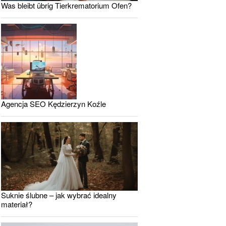
Was bleibt übrig Tierkrematorium Ofen?
Agencja SEO Kędzierzyn Koźle
Suknie ślubne – jak wybrać idealny
materiał?