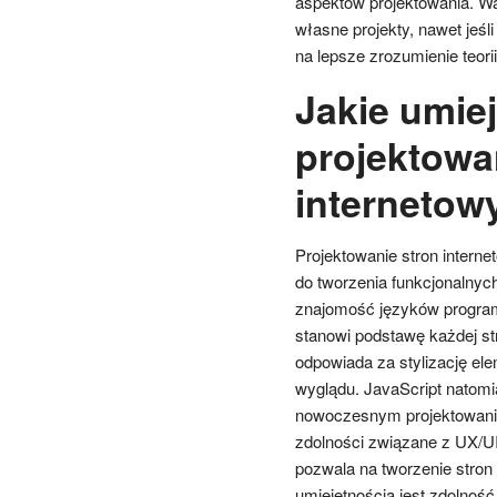
aspektów projektowania. Wa
własne projekty, nawet jeś
na lepsze zrozumienie teori
Jakie umie
projektowa
internetow
Projektowanie stron intern
do tworzenia funkcjonalnyc
znajomość języków program
stanowi podstawę każdej str
odpowiada za stylizację el
wyglądu. JavaScript natomi
nowoczesnym projektowaniu
zdolności związane z UX/UI
pozwala na tworzenie stron 
umiejętnością jest zdolność