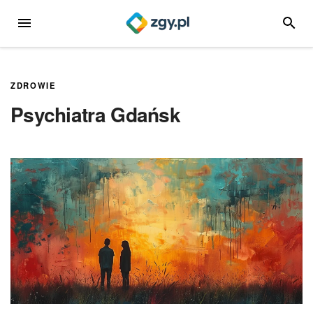
Przejdź
MENU
SZUKA
do
treści
ZDROWIE
Psychiatra Gdańsk