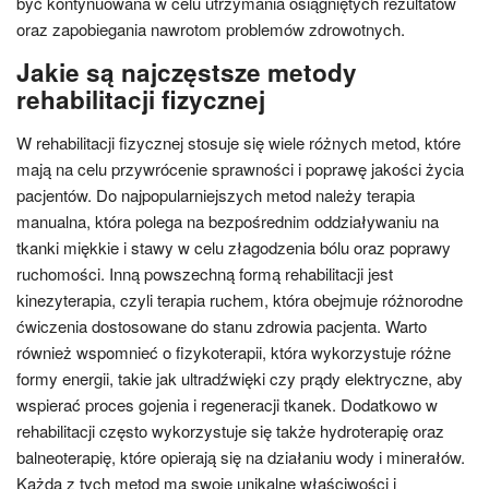
być kontynuowana w celu utrzymania osiągniętych rezultatów
oraz zapobiegania nawrotom problemów zdrowotnych.
Jakie są najczęstsze metody
rehabilitacji fizycznej
W rehabilitacji fizycznej stosuje się wiele różnych metod, które
mają na celu przywrócenie sprawności i poprawę jakości życia
pacjentów. Do najpopularniejszych metod należy terapia
manualna, która polega na bezpośrednim oddziaływaniu na
tkanki miękkie i stawy w celu złagodzenia bólu oraz poprawy
ruchomości. Inną powszechną formą rehabilitacji jest
kinezyterapia, czyli terapia ruchem, która obejmuje różnorodne
ćwiczenia dostosowane do stanu zdrowia pacjenta. Warto
również wspomnieć o fizykoterapii, która wykorzystuje różne
formy energii, takie jak ultradźwięki czy prądy elektryczne, aby
wspierać proces gojenia i regeneracji tkanek. Dodatkowo w
rehabilitacji często wykorzystuje się także hydroterapię oraz
balneoterapię, które opierają się na działaniu wody i minerałów.
Każda z tych metod ma swoje unikalne właściwości i