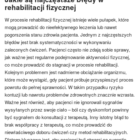
rehabilitacji fizycznej
W procesie rehabilitacji fizycznej istnieje wiele pułapek, które
mogą prowadzić do nieefektywnego leczenia lub nawet
pogorszenia stanu zdrowia pacjenta. Jednym z najczęstszych
błędów jest brak systematyczności w wykonywaniu
zaleconych ćwiczeń. Pacjenci często nie zdają sobie sprawy,
jak ważne jest regularne podejmowanie aktywności fizycznej,
co może prowadzić do stagnacji w procesie rehabilitacji.
Kolejnym problemem jest nadmierne obciążanie organizmu,
które może wystąpić, gdy pacjent próbuje przyspieszyć proces
powrotu do pełnej sprawności. W takim przypadku ryzyko
kontuzji lub nawrotu problemów zdrowotnych znacznie wzrasta.
Ważne jest również, aby pacjenci nie ignorowali sygnałów
wysyłanych przez swoje ciało – ból czy dyskomfort powinny
być sygnałem do konsultacji z terapeutą. Inny istotny błąd to
brak współpracy z terapeutą, co może prowadzić do
niewłaściwego doboru ćwiczeń czy metod rehabilitacyjnych.
Dlatego kluczowe jest, aby pacjenci byli otwarci na sugestie