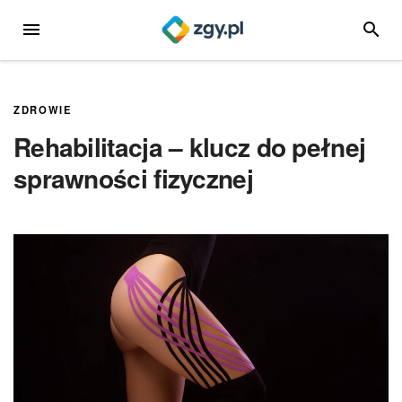
Przejdź
MENU
SZUKA
do
treści
ZDROWIE
Rehabilitacja – klucz do pełnej
sprawności fizycznej