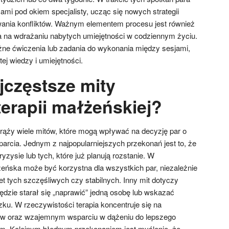
mi pod okiem specjalisty, ucząc się nowych strategii
wania konfliktów. Ważnym elementem procesu jest również
 na wdrażaniu nabytych umiejętności w codziennym życiu.
ne ćwiczenia lub zadania do wykonania między sesjami,
ej wiedzy i umiejętności.
jczęstsze mity
terapii małżeńskiej?
krąży wiele mitów, które mogą wpływać na decyzję par o
parcia. Jednym z najpopularniejszych przekonań jest to, że
kryzysie lub tych, które już planują rozstanie. W
żeńska może być korzystna dla wszystkich par, niezależnie
t tych szczęśliwych czy stabilnych. Inny mit dotyczy
ędzie starał się „naprawić” jedną osobę lub wskazać
u. W rzeczywistości terapia koncentruje się na
ów oraz wzajemnym wsparciu w dążeniu do lepszego
em. Kolejnym błędnym przekonaniem jest myślenie, że