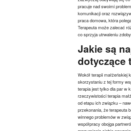
pracuje nad swoimi problema
komunikacji oraz rozwiązy
praca domowa, która polega
Terapeuta może zalecać róż
co sprzyja utrwaleniu zdobyt
Jakie są na
dotyczące 
Wokół terapii małżeńskiej 
skorzystaniu z tej formy ws
terapia jest tylko dla par w 
rzeczywistości terapia mał
od etapu ich związku – nawe
przekonania, że terapeuta b
winnego problemów w związk
współpracy obojga partner
zrozumienia siebie nawzaj