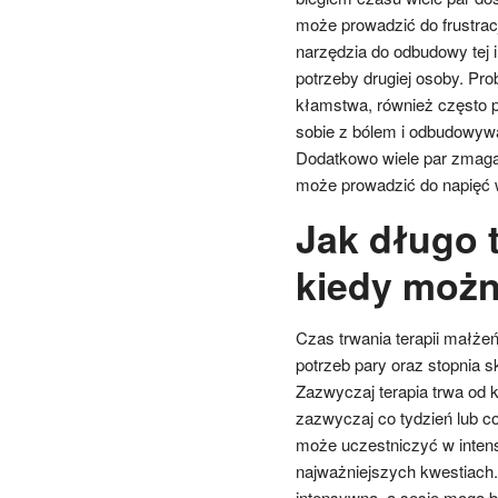
może prowadzić do frustracj
narzędzia do odbudowy tej 
potrzeby drugiej osoby. Pr
kłamstwa, również często poj
sobie z bólem i odbudowywa
Dodatkowo wiele par zmaga 
może prowadzić do napięć 
Jak długo 
kiedy możn
Czas trwania terapii małże
potrzeb pary oraz stopnia s
Zazwyczaj terapia trwa od k
zazwyczaj co tydzień lub c
może uczestniczyć w inten
najważniejszych kwestiach.
intensywna, a sesje mogą b