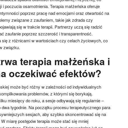
i i poczucia osamotnienia. Terapia małżeńska oferuje
intymności poprzez pracę nad emocjami oraz otwartość na
oblemy związane z zaufaniem, takie jak zdrada czy
awiają się w trakcie terapii. Partnerzy uczą się radzić
ć zaufanie poprzez szczerość i transparentność.
się z różnicami w wartościach czy celach życiowych, co
w związku.
trwa terapia małżeńska i
a oczekiwać efektów?
ńskiej może być różny w zależności od indywidualnych
komplikowania problemów, z którymi się borykają.
ilku miesięcy do roku, a sesje odbywają się regularnie –
o dwa tygodnie. Na początku procesu terapeutycznego para
sywniejszych sesjach, aby szybko skoncentrować się na
 W miarę postępów terapia może stać się mniej
yć rzadsze. Efekty terapii mogą być zauważalne już po