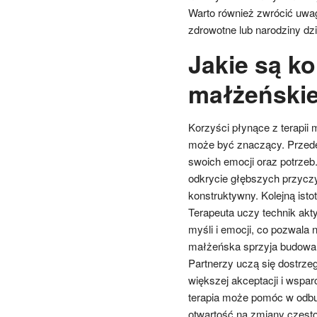
Warto również zwrócić uwag
zdrowotne lub narodziny d
Jakie są ko
małżeńskie
Korzyści płynące z terapii 
może być znaczący. Przede
swoich emocji oraz potrzeb.
odkrycie głębszych przycz
konstruktywny. Kolejną isto
Terapeuta uczy technik ak
myśli i emocji, co pozwala 
małżeńska sprzyja budowani
Partnerzy uczą się dostrze
większej akceptacji i wspa
terapia może pomóc w odbu
otwartość na zmiany częst