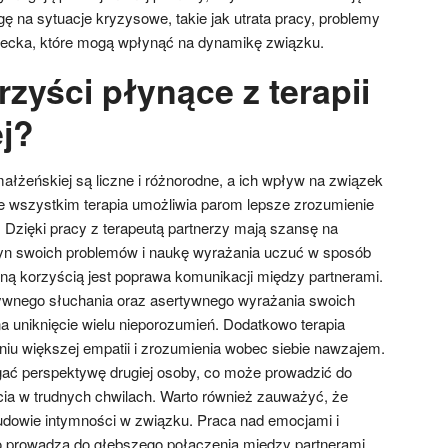
ę na sytuacje kryzysowe, takie jak utrata pracy, problemy
ziecka, które mogą wpłynąć na dynamikę związku.
rzyści płynące z terapii
j?
małżeńskiej są liczne i różnorodne, a ich wpływ na związek
 wszystkim terapia umożliwia parom lepsze zrozumienie
 Dzięki pracy z terapeutą partnerzy mają szansę na
yn swoich problemów i naukę wyrażania uczuć w sposób
tną korzyścią jest poprawa komunikacji między partnerami.
tywnego słuchania oraz asertywnego wyrażania swoich
na uniknięcie wielu nieporozumień. Dodatkowo terapia
u większej empatii i zrozumienia wobec siebie nawzajem.
gać perspektywę drugiej osoby, co może prowadzić do
rcia w trudnych chwilach. Warto również zauważyć, że
dowie intymności w związku. Praca nad emocjami i
o prowadzą do głębszego połączenia między partnerami.