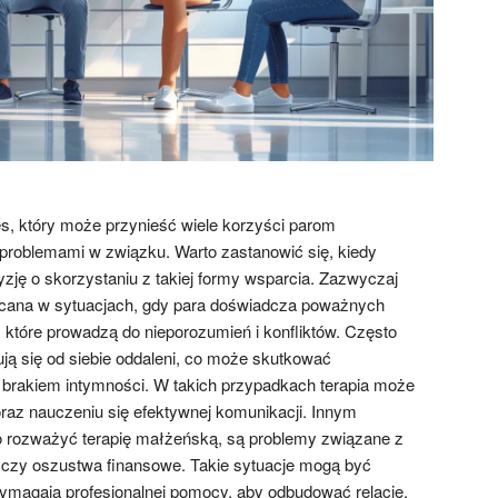
s, który może przynieść wiele korzyści parom
problemami w związku. Warto zastanowić się, kiedy
zję o skorzystaniu z takiej formy wsparcia. Zazwyczaj
lecana w sytuacjach, gdy para doświadcza poważnych
 które prowadzą do nieporozumień i konfliktów. Często
ują się od siebie oddaleni, co może skutkować
brakiem intymności. W takich przypadkach terapia może
az nauczeniu się efektywnej komunikacji. Innym
o rozważyć terapię małżeńską, są problemy związane z
a czy oszustwa finansowe. Takie sytuacje mogą być
ymagają profesjonalnej pomocy, aby odbudować relację.