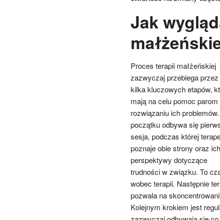
Jak wygląda
małżeńskie
Proces terapii małżeńskiej
zazwyczaj przebiega przez
kilka kluczowych etapów, k
mają na celu pomoc parom
rozwiązaniu ich problemów.
początku odbywa się pierw
sesja, podczas której terap
poznaje obie strony oraz ic
perspektywy dotyczące
trudności w związku. To c
wobec terapii. Następnie te
pozwala na skoncentrowanie
Kolejnym krokiem jest regu
zazwyczaj odbywają się co t