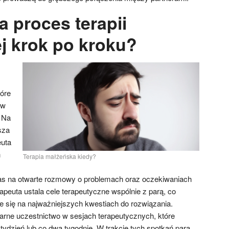
 proces terapii
j krok po kroku?
tóre
 w
 Na
sza
euta
h
Terapia małżeńska kiedy?
zas na otwarte rozmowy o problemach oraz oczekiwaniach
rapeuta ustala cele terapeutyczne wspólnie z parą, co
 się na najważniejszych kwestiach do rozwiązania.
larne uczestnictwo w sesjach terapeutycznych, które
ydzień lub co dwa tygodnie. W trakcie tych spotkań para