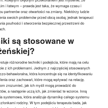
kim i łatwym – prawda jest taka, że wymaga czasu i
u partnerów oraz otwartości na zmiany. Niektórzy ludzie
ienia swoich problemów przed obcą osobą; jednak terapeuci
ia poufności i stworzenia bezpiecznej przestrzeni do
ach.
niki są stosowane w
żeńskiej?
uje różnorodne techniki i podejścia, które mają na celu
bie z ich problemami. Jednym z najczęściej stosowanych
czo-behawioralna, która koncentruje się na identyfikowaniu
nia oraz zachowań, które mogą wpływać na relację.
om zrozumieć, jak ich myśli mogą prowadzić do
któw, a następnie uczą ich, jak zmieniać te wzorce. Inną
pia systemowa, która analizuje dynamikę całego systemu
 członkami rodziny. W tym podejściu terapeuta bada, jak