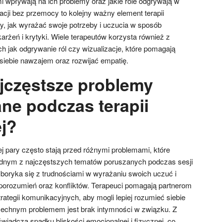
i wpływają na ich problemy oraz jakie role odgrywają w
cji bez przemocy to kolejny ważny element terapii
ry, jak wyrażać swoje potrzeby i uczucia w sposób
arżeń i krytyki. Wiele terapeutów korzysta również z
h jak odgrywanie ról czy wizualizacje, które pomagają
 siebie nawzajem oraz rozwijać empatię.
ajczęstsze problemy
ne podczas terapii
j?
ej pary często stają przed różnymi problemami, które
ednym z najczęstszych tematów poruszanych podczas sesji
 boryka się z trudnościami w wyrażaniu swoich uczuć i
eporozumień oraz konfliktów. Terapeuci pomagają partnerom
ategii komunikacyjnych, aby mogli lepiej rozumieć siebie
chnym problemem jest brak intymności w związku. Z
wiadcza spadku bliskości emocjonalnej i fizycznej, co