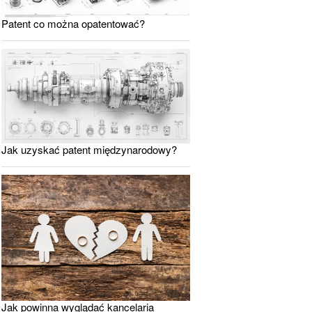
Patent co można opatentować?
Jak uzyskać patent międzynarodowy?
Jak powinna wyglądać kancelaria