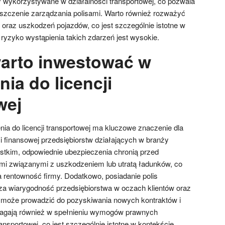
 wykorzystywane w działalności transportowej, co pozwala
oszczenie zarządzania polisami. Warto również rozważyć
 oraz uszkodzeń pojazdów, co jest szczególnie istotne w
 ryzyko wystąpienia takich zdarzeń jest wysokie.
arto inwestować w
ia do licencji
wej
ia do licencji transportowej ma kluczowe znaczenie dla
i finansowej przedsiębiorstw działających w branży
stkim, odpowiednie ubezpieczenia chronią przed
mi związanymi z uszkodzeniem lub utratą ładunków, co
rentowność firmy. Dodatkowo, posiadanie polis
a wiarygodność przedsiębiorstwa w oczach klientów oraz
 może prowadzić do pozyskiwania nowych kontraktów i
agają również w spełnieniu wymogów prawnych
ansportowej, co jest szczególnie istotne w kontekście