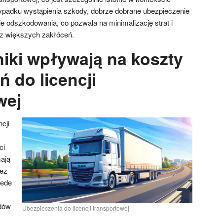
zypadku wystąpienia szkody, dobrze dobrane ubezpieczenie
e odszkodowania, co pozwala na minimalizację strat i
ez większych zakłóceń.
niki wpływają na koszty
 do licencji
wej
cji
ci
mają
ez
zede
zdów
Ubezpieczenia do licencji transportowej