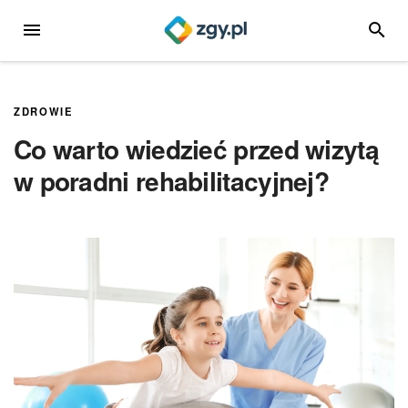
Przejdź
MENU
SZUKA
do
treści
ZDROWIE
Co warto wiedzieć przed wizytą
w poradni rehabilitacyjnej?