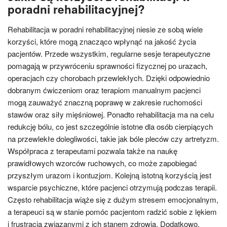
poradni rehabilitacyjnej?
Rehabilitacja w poradni rehabilitacyjnej niesie ze sobą wiele
korzyści, które mogą znacząco wpłynąć na jakość życia
pacjentów. Przede wszystkim, regularne sesje terapeutyczne
pomagają w przywróceniu sprawności fizycznej po urazach,
operacjach czy chorobach przewlekłych. Dzięki odpowiednio
dobranym ćwiczeniom oraz terapiom manualnym pacjenci
mogą zauważyć znaczną poprawę w zakresie ruchomości
stawów oraz siły mięśniowej. Ponadto rehabilitacja ma na celu
redukcję bólu, co jest szczególnie istotne dla osób cierpiących
na przewlekłe dolegliwości, takie jak bóle pleców czy artretyzm.
Współpraca z terapeutami pozwala także na naukę
prawidłowych wzorców ruchowych, co może zapobiegać
przyszłym urazom i kontuzjom. Kolejną istotną korzyścią jest
wsparcie psychiczne, które pacjenci otrzymują podczas terapii.
Często rehabilitacja wiąże się z dużym stresem emocjonalnym,
a terapeuci są w stanie pomóc pacjentom radzić sobie z lękiem
i frustracją związanymi z ich stanem zdrowia. Dodatkowo,