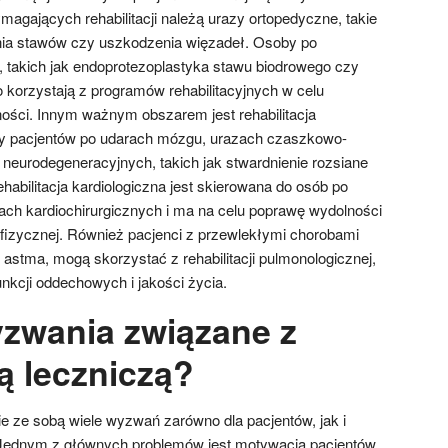
gających rehabilitacji należą urazy ortopedyczne, takie
enia stawów czy uszkodzenia więzadeł. Osoby po
 takich jak endoprotezoplastyka stawu biodrowego czy
 korzystają z programów rehabilitacyjnych w celu
ości. Innym ważnym obszarem jest rehabilitacja
czy pacjentów po udarach mózgu, urazach czaszkowo-
eurodegeneracyjnych, takich jak stwardnienie rozsiane
abilitacja kardiologiczna jest skierowana do osób po
ach kardiochirurgicznych i ma na celu poprawę wydolności
i fizycznej. Również pacjenci z przewlekłymi chorobami
astma, mogą skorzystać z rehabilitacji pulmonologicznej,
nkcji oddechowych i jakości życia.
yzwania związane z
ją leczniczą?
sie ze sobą wiele wyzwań zarówno dla pacjentów, jak i
Jednym z głównych problemów jest motywacja pacjentów