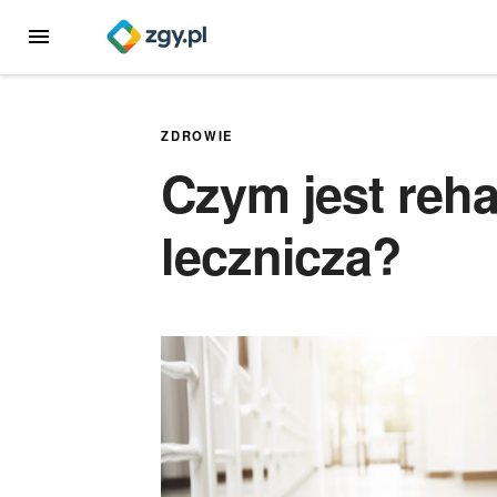
Przejdź
MENU
do
treści
ZDROWIE
Czym jest rehab
lecznicza?