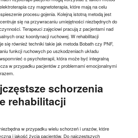
 elektroterapia czy magnetoterapia, które mają na celu
spieszenie procesu gojenia. Kolejną istotną metodą jest
ncentruje się na przywracaniu umiejętności niezbędnych do
ynności. Terapeuci zajęciowi pracują z pacjentami nad
lnych oraz koordynacji ruchowej. W rehabilitacji
je się również techniki takie jak metoda Bobath czy PNF,
aniu funkcji ruchowych po uszkodzeniach układu
spomnieć o psychoterapii, która może być integralną
aszcza w przypadku pacjentów z problemami emocjonalnymi
urazem.
ajczęstsze schorzenia
rehabilitacji
t niezbędna w przypadku wielu schorzeń i urazów, które
czną i jakość życia pacjentów. Do najczęstszych