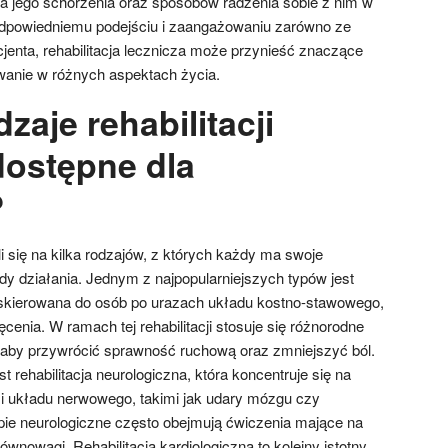
a jego schorzenia oraz sposobów radzenia sobie z nim w
odpowiedniemu podejściu i zaangażowaniu zarówno ze
acjenta, rehabilitacja lecznicza może przynieść znaczące
owanie w różnych aspektach życia.
zaje rehabilitacji
dostępne dla
?
li się na kilka rodzajów, z których każdy ma swoje
dy działania. Jednym z najpopularniejszych typów jest
, skierowana do osób po urazach układu kostno-stawowego,
cenia. W ramach tej rehabilitacji stosuje się różnorodne
e, aby przywrócić sprawność ruchową oraz zmniejszyć ból.
rehabilitacja neurologiczna, która koncentruje się na
i układu nerwowego, takimi jak udary mózgu czy
apie neurologiczne często obejmują ćwiczenia mające na
ównowagi. Rehabilitacja kardiologiczna to kolejny istotny