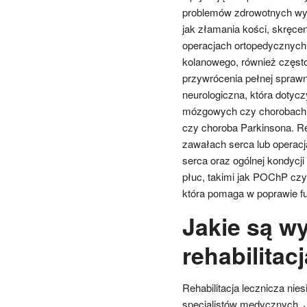
problemów zdrowotnych wyma
jak złamania kości, skręc
operacjach ortopedycznych,
kolanowego, również często
przywrócenia pełnej sprawn
neurologiczna, która doty
mózgowych czy chorobach n
czy choroba Parkinsona. Reh
zawałach serca lub operacj
serca oraz ogólnej kondycj
płuc, takimi jak POChP czy 
która pomaga w poprawie fu
Jakie są w
rehabilitac
Rehabilitacja lecznicza nie
specjalistów medycznych. 