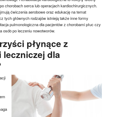
po chorobach serca lub operacjach kardiochirurgicznych.
jmują ćwiczenia aerobowe oraz edukację na temat
z tych głównych rodzajów istnieją także inne formy
abilitacja pulmonologiczna dla pacjentów z chorobami płuc czy
dla osób po leczeniu nowotworów.
rzyści płynące z
i leczniczej dla
?
acji
tem
maga