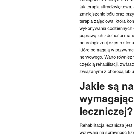
jak terapia ultradźwiękowa,
zmniejszenie bólu oraz przy
terapia zajęciowa, która ko
wykonywania codziennych cz
poprawą ich zdolności manua
neurologicznej często stosu
które pomagają w przywrac
nerwowego. Warto również w
częścią rehabilitacji, zwł
związanymi z chorobą lub 
Jakie są n
wymagające 
leczniczej?
Rehabilitacja lecznicza jes
wpływają na sprawność fizy