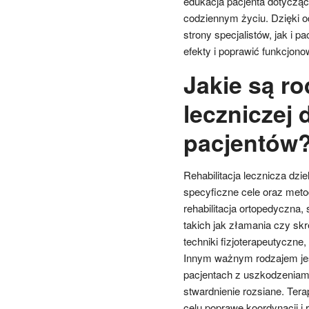
edukacja pacjenta dotycząc
codziennym życiu. Dzięki 
strony specjalistów, jak i p
efekty i poprawić funkcjon
Jakie są rod
leczniczej 
pacjentów
Rehabilitacja lecznicza dzie
specyficzne cele oraz meto
rehabilitacja ortopedyczna
takich jak złamania czy skrę
techniki fizjoterapeutyczn
Innym ważnym rodzajem jest 
pacjentach z uszkodzeniam
stwardnienie rozsiane. Ter
celu poprawę koordynacji i r