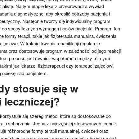
cjalistę. Na tym etapie lekarz przeprowadza wywiad
ania diagnostyczne, aby określić potrzeby pacjenta i
apeutyczny. Następnie tworzy się indywidualny program
y do specyficznych wymagań i celów pacjenta. Program ten
ormy terapii, takie jak fizjoterapia manualna, ćwiczenia
ęciowe. W trakcie trwania rehabilitacji regularnie
enta oraz dostosowuje program w zależności od jego reakcji
tem procesu jest również współpraca między różnymi
kimi jak lekarze, fizjoterapeuci czy terapeuci zajęciowi,
 opiekę nad pacjentem.
dy stosuje się w
i leczniczej?
wykorzystuje się szereg metod, które są dostosowane do
zaju schorzenia. Jedną z najczęściej stosowanych technik
jmuje różnorodne formy terapii manualnej, ćwiczeń oraz
mach fizjoterapii pacjenci mogą korzystać z takich metod