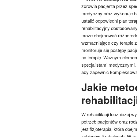
zdrowia pacjenta przez spe
medyczny oraz wykonuje bad
ustalić odpowiedni plan ter
rehabilitacyjny dostosowan
może obejmować różnorodne f
wzmacniające czy terapie zaj
monitoruje się postępy pacj
na terapię. Ważnym elemen
specjalistami medycznymi, ta
aby zapewnić kompleksową
Jakie meto
rehabilitacj
W rehabilitacji leczniczej 
potrzeb pacjentów oraz rod
jest fizjoterapia, która obe
zabiegów fizykalnych. W ra