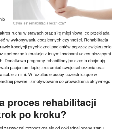
nio
Czym jest rehabilitacja lecznicza?
akres ruchu w stawach oraz siłę mięśniową, co przekłada
ość w wykonywaniu codziennych czynności. Rehabilitacja
prawie kondycji psychicznej pacjentów poprzez zwiększenie
raz społeczne interakcje z innymi osobami uczestniczącymi
h. Dodatkowo programy rehabilitacyjne często obejmują
wala pacjentom lepiej zrozumieć swoje schorzenia oraz
a sobie z nimi. W rezultacie osoby uczestniczące w
ę bardziej pewnie i zmotywowane do prowadzenia aktywnego
 proces rehabilitacji
krok po kroku?
czej zazwyczaj rozpoczyna się od dokładnej oceny stanu