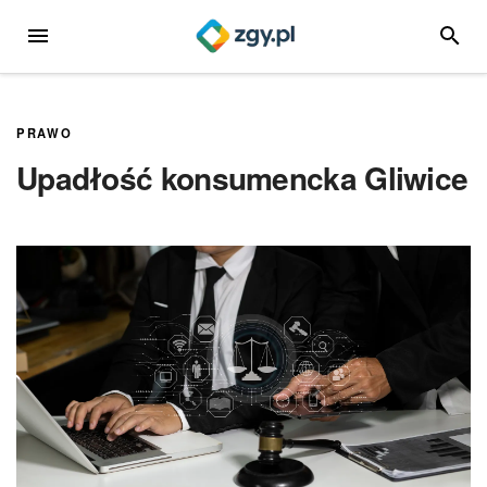
Przejdź
MENU
SZUKA
do
treści
PRAWO
Upadłość konsumencka Gliwice