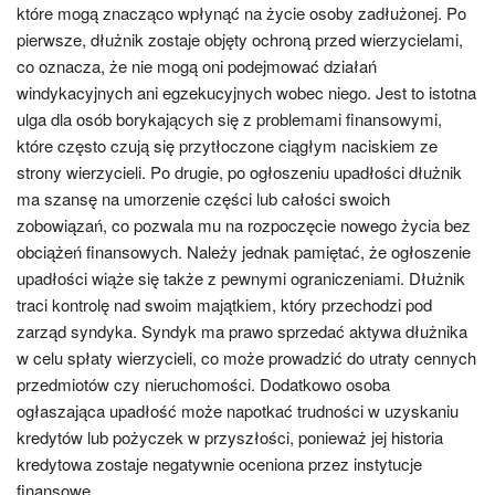
które mogą znacząco wpłynąć na życie osoby zadłużonej. Po
pierwsze, dłużnik zostaje objęty ochroną przed wierzycielami,
co oznacza, że nie mogą oni podejmować działań
windykacyjnych ani egzekucyjnych wobec niego. Jest to istotna
ulga dla osób borykających się z problemami finansowymi,
które często czują się przytłoczone ciągłym naciskiem ze
strony wierzycieli. Po drugie, po ogłoszeniu upadłości dłużnik
ma szansę na umorzenie części lub całości swoich
zobowiązań, co pozwala mu na rozpoczęcie nowego życia bez
obciążeń finansowych. Należy jednak pamiętać, że ogłoszenie
upadłości wiąże się także z pewnymi ograniczeniami. Dłużnik
traci kontrolę nad swoim majątkiem, który przechodzi pod
zarząd syndyka. Syndyk ma prawo sprzedać aktywa dłużnika
w celu spłaty wierzycieli, co może prowadzić do utraty cennych
przedmiotów czy nieruchomości. Dodatkowo osoba
ogłaszająca upadłość może napotkać trudności w uzyskaniu
kredytów lub pożyczek w przyszłości, ponieważ jej historia
kredytowa zostaje negatywnie oceniona przez instytucje
finansowe.