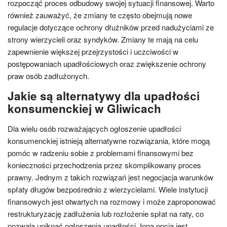
rozpocząć proces odbudowy swojej sytuacji finansowej. Warto
również zauważyć, że zmiany te często obejmują nowe
regulacje dotyczące ochrony dłużników przed nadużyciami ze
strony wierzycieli oraz syndyków. Zmiany te mają na celu
zapewnienie większej przejrzystości i uczciwości w
postępowaniach upadłościowych oraz zwiększenie ochrony
praw osób zadłużonych.
Jakie są alternatywy dla upadłości
konsumenckiej w Gliwicach
Dla wielu osób rozważających ogłoszenie upadłości
konsumenckiej istnieją alternatywne rozwiązania, które mogą
pomóc w radzeniu sobie z problemami finansowymi bez
konieczności przechodzenia przez skomplikowany proces
prawny. Jednym z takich rozwiązań jest negocjacja warunków
spłaty długów bezpośrednio z wierzycielami. Wiele instytucji
finansowych jest otwartych na rozmowy i może zaproponować
restrukturyzację zadłużenia lub rozłożenie spłat na raty, co
pozwala uniknąć ogłoszenia upadłości. Inną opcją jest