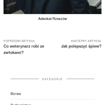
Adwokat Rzeszów
Nawigacja
POPRZEDNI ARTYKUŁ
NASTĘPNY ARTYKUŁ
Co weterynarz robi ze
Jak polepszyć śpiew?
wpisu
zwłokami?
KATEGORIE
Biznes
Budownictwo