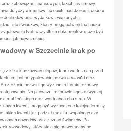
 oraz zobowiązań finansowych, takich jak umowy
rawa dotyczy alimentów lub opieki nad dziećmi, dobrze
ce dochodów oraz wydatków związanych z
ądzić listę świadków, którzy mogą potwierdzić nasze
rzygotowanie tych wszystkich dokumentów może być
roces jak najwcześniej.
zwodowy w Szczecinie krok po
ę z kilku kluczowych etapów, które warto znać przed
rokiem jest przygotowanie pozwu o rozwód oraz
Po złożeniu pozwu sąd wyznacza termin rozprawy
 postępowania. Na pierwszej rozprawie sąd zazwyczaj
życia małżeńskiego oraz wysłuchać obu stron. W
b innych kwestii mogą być wyznaczone kolejne terminy
e takich kwestii jak podział majątku wspólnego czy
stawionych dowodów oraz zeznań świadków. Po
rok rozwodowy, który staje się prawomocny po