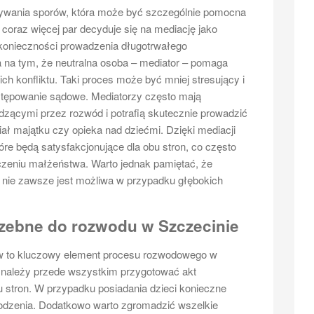
zywania sporów, która może być szczególnie pomocna
oraz więcej par decyduje się na mediację jako
 konieczności prowadzenia długotrwałego
 na tym, że neutralna osoba – mediator – pomaga
ch konfliktu. Taki proces może być mniej stresujący i
ostępowanie sądowe. Mediatorzy często mają
zącymi przez rozwód i potrafią skutecznie prowadzić
iał majątku czy opieka nad dziećmi. Dzięki mediacji
re będą satysfakcjonujące dla obu stron, co często
ńczeniu małżeństwa. Warto jednak pamiętać, że
 nie zawsze jest możliwa w przypadku głębokich
zebne do rozwodu w Szczecinie
w to kluczowy element procesu rozwodowego w
 należy przede wszystkim przygotować akt
stron. W przypadku posiadania dzieci konieczne
rodzenia. Dodatkowo warto zgromadzić wszelkie