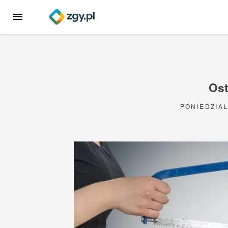
Przejdź
MENU
do
treści
Ost
PONIEDZIAŁ