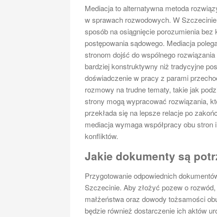
Mediacja to alternatywna metoda rozwią
w sprawach rozwodowych. W Szczecinie c
sposób na osiągnięcie porozumienia bez
postępowania sądowego. Mediacja polega
stronom dojść do wspólnego rozwiązania i
bardziej konstruktywny niż tradycyjne p
doświadczenie w pracy z parami przechod
rozmowy na trudne tematy, takie jak podz
strony mogą wypracować rozwiązania, któ
przekłada się na lepsze relacje po zako
mediacja wymaga współpracy obu stron i
konfliktów.
Jakie dokumenty są potr
Przygotowanie odpowiednich dokumentó
Szczecinie. Aby złożyć pozew o rozwód,
małżeństwa oraz dowody tożsamości obu 
będzie również dostarczenie ich aktów u