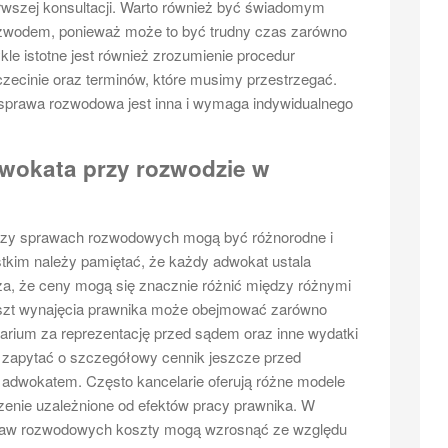
wszej konsultacji. Warto również być świadomym
zwodem, ponieważ może to być trudny czas zarówno
ykle istotne jest również zrozumienie procedur
cinie oraz terminów, które musimy przestrzegać.
sprawa rozwodowa jest inna i wymaga indywidualnego
dwokata przy rozwodzie w
rzy sprawach rozwodowych mogą być różnorodne i
tkim należy pamiętać, że każdy adwokat ustala
za, że ceny mogą się znacznie różnić między różnymi
oszt wynajęcia prawnika może obejmować zarówno
orarium za reprezentację przed sądem oraz inne wydatki
zapytać o szczegółowy cennik jeszcze przed
 adwokatem. Często kancelarie oferują różne modele
dzenie uzależnione od efektów pracy prawnika. W
praw rozwodowych koszty mogą wzrosnąć ze względu