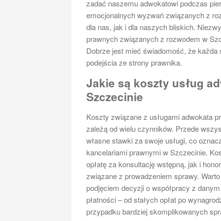
zadać naszemu adwokatowi podczas pier
emocjonalnych wyzwań związanych z ro
dla nas, jak i dla naszych bliskich. Niezw
prawnych związanych z rozwodem w Szcze
Dobrze jest mieć świadomość, że każda 
podejścia ze strony prawnika.
Jakie są koszty usług a
Szczecinie
Koszty związane z usługami adwokata p
zależą od wielu czynników. Przede wszys
własne stawki za swoje usługi, co oznac
kancelariami prawnymi w Szczecinie. K
opłatę za konsultację wstępną, jak i hon
związane z prowadzeniem sprawy. Warto 
podjęciem decyzji o współpracy z danym
płatności – od stałych opłat po wynagro
przypadku bardziej skomplikowanych s